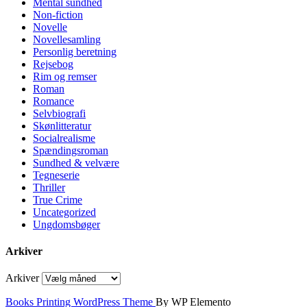
Mental sundhed
Non-fiction
Novelle
Novellesamling
Personlig beretning
Rejsebog
Rim og remser
Roman
Romance
Selvbiografi
Skønlitteratur
Socialrealisme
Spændingsroman
Sundhed & velvære
Tegneserie
Thriller
True Crime
Uncategorized
Ungdomsbøger
Arkiver
Arkiver
Books Printing WordPress Theme
By WP Elemento