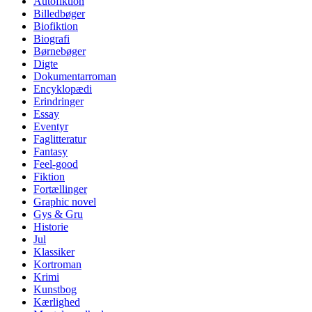
Autofiktion
Billedbøger
Biofiktion
Biografi
Børnebøger
Digte
Dokumentarroman
Encyklopædi
Erindringer
Essay
Eventyr
Faglitteratur
Fantasy
Feel-good
Fiktion
Fortællinger
Graphic novel
Gys & Gru
Historie
Jul
Klassiker
Kortroman
Krimi
Kunstbog
Kærlighed