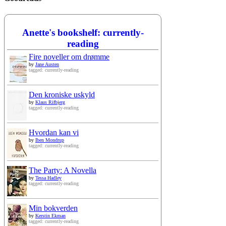
Anette's bookshelf: currently-
reading
Fire noveller om drømme
by
Jane Austen
tagged: currently-reading
Den kroniske uskyld
by
Klaus Rifbjerg
tagged: currently-reading
Hvordan kan vi
by
Iben Mondrup
tagged: currently-reading
The Party: A Novella
by
Tessa Hadley
tagged: currently-reading
Min bokverden
by
Kerstin Ekman
tagged: currently-reading