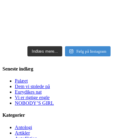
Indlæs mere...
Følg på Instagram
Seneste indlæg
Palæet
Dem vi stolede på
Eurydikes nat
Vi er rigtige engle
NOBODY’S GIRL
Kategorier
Antologi
Artikler