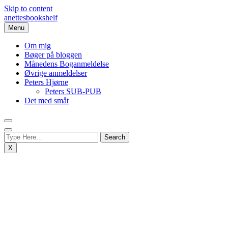
Skip to content
anettesbookshelf
Menu
Om mig
Bøger på bloggen
Månedens Boganmeldelse
Øvrige anmeldelser
Peters Hjørne
Peters SUB-PUB
Det med småt
X