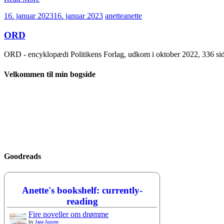
16. januar 2023
16. januar 2023
anette
anette
ORD
ORD - encyklopædi Politikens Forlag, udkom i oktober 2022, 336 si
Velkommen til min bogside
Goodreads
Anette's bookshelf: currently-
reading
Fire noveller om drømme
by
Jane Austen