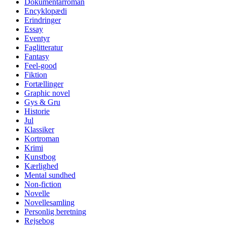
Dokumentarroman
Encyklopædi
Erindringer
Essay
Eventyr
Faglitteratur
Fantasy
Feel-good
Fiktion
Fortællinger
Graphic novel
Gys & Gru
Historie
Jul
Klassiker
Kortroman
Krimi
Kunstbog
Kærlighed
Mental sundhed
Non-fiction
Novelle
Novellesamling
Personlig beretning
Rejsebog