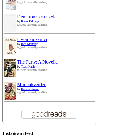
tagged: currently-reading
Den kroniske uskyld
by
Klaus Rifbjerg
tagged: currently-reading
Hvordan kan vi
by
Iben Mondrup
tagged: currently-reading
The Party: A Novella
by
Tessa Hadley
tagged: currently-reading
Min bokverden
by
Kerstin Ekman
tagged: currently-reading
Instagram feed