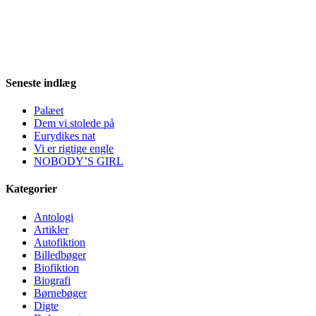
Seneste indlæg
Palæet
Dem vi stolede på
Eurydikes nat
Vi er rigtige engle
NOBODY’S GIRL
Kategorier
Antologi
Artikler
Autofiktion
Billedbøger
Biofiktion
Biografi
Børnebøger
Digte