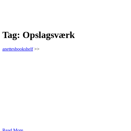
Tag:
Opslagsværk
anettesbookshelf
>>
Read More