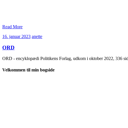
Read More
16.
anette
16. januar 2023
anette
januar
2023
ORD
ORD - encyklopædi Politikens Forlag, udkom i oktober 2022, 336 si
Velkommen til min bogside