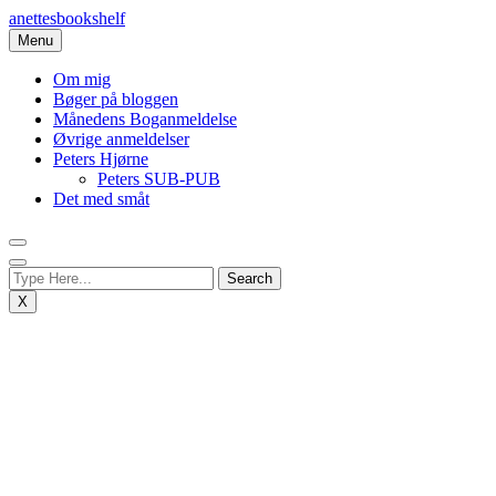
Skip
anettesbookshelf
to
Menu
content
Om mig
Bøger på bloggen
Månedens Boganmeldelse
Øvrige anmeldelser
Peters Hjørne
Peters SUB-PUB
Det med småt
X