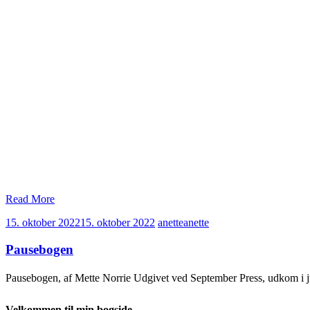
Read More
15. oktober 2022
15. oktober 2022
anette
anette
Pausebogen
Pausebogen, af Mette Norrie Udgivet ved September Press, udkom i
Velkommen til min bogside