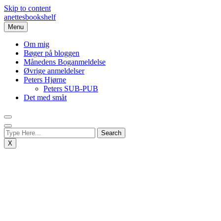
Skip to content
anettesbookshelf
Menu
Om mig
Bøger på bloggen
Månedens Boganmeldelse
Øvrige anmeldelser
Peters Hjørne
Peters SUB-PUB
Det med småt
X