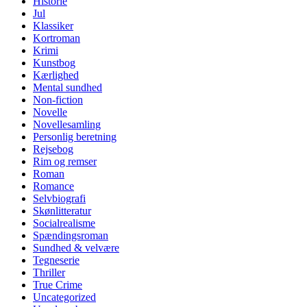
Historie
Jul
Klassiker
Kortroman
Krimi
Kunstbog
Kærlighed
Mental sundhed
Non-fiction
Novelle
Novellesamling
Personlig beretning
Rejsebog
Rim og remser
Roman
Romance
Selvbiografi
Skønlitteratur
Socialrealisme
Spændingsroman
Sundhed & velvære
Tegneserie
Thriller
True Crime
Uncategorized