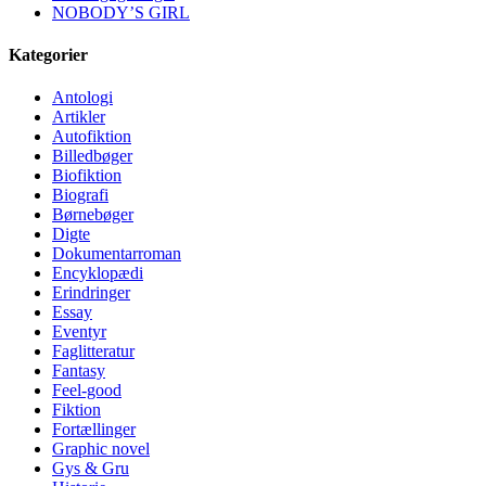
NOBODY’S GIRL
Kategorier
Antologi
Artikler
Autofiktion
Billedbøger
Biofiktion
Biografi
Børnebøger
Digte
Dokumentarroman
Encyklopædi
Erindringer
Essay
Eventyr
Faglitteratur
Fantasy
Feel-good
Fiktion
Fortællinger
Graphic novel
Gys & Gru