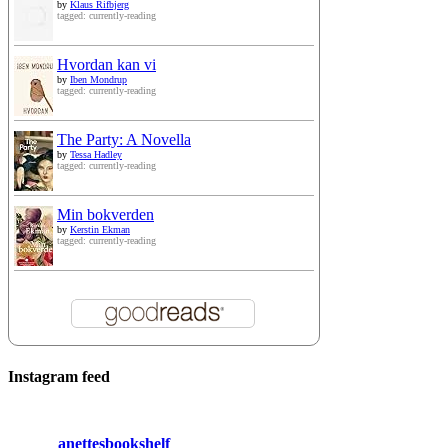
by
Klaus Rifbjerg
tagged: currently-reading
Hvordan kan vi
by
Iben Mondrup
tagged: currently-reading
The Party: A Novella
by
Tessa Hadley
tagged: currently-reading
Min bokverden
by
Kerstin Ekman
tagged: currently-reading
Instagram feed
anettesbookshelf