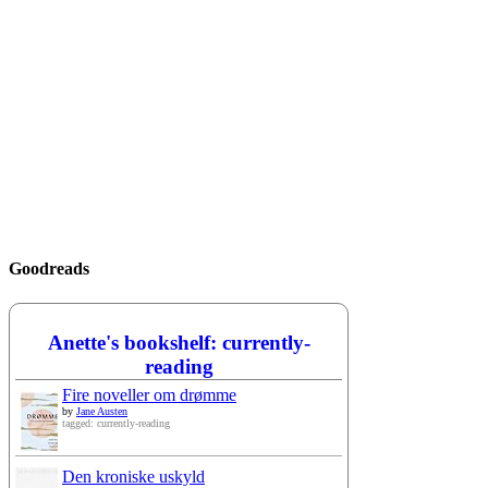
Goodreads
Anette's bookshelf: currently-
reading
Fire noveller om drømme
by
Jane Austen
tagged: currently-reading
Den kroniske uskyld