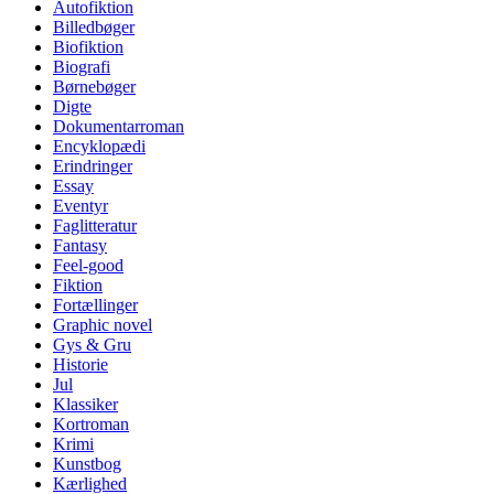
Autofiktion
Billedbøger
Biofiktion
Biografi
Børnebøger
Digte
Dokumentarroman
Encyklopædi
Erindringer
Essay
Eventyr
Faglitteratur
Fantasy
Feel-good
Fiktion
Fortællinger
Graphic novel
Gys & Gru
Historie
Jul
Klassiker
Kortroman
Krimi
Kunstbog
Kærlighed