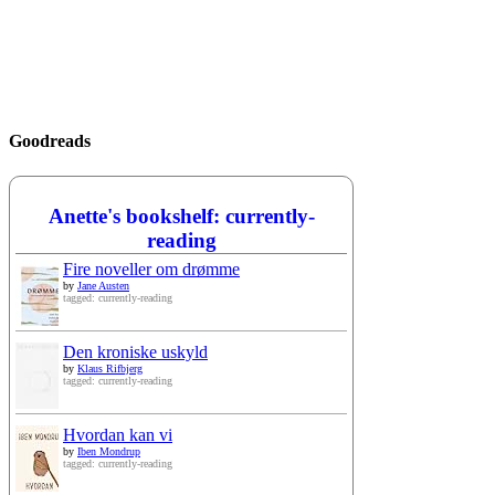
Goodreads
Anette's bookshelf: currently-
reading
Fire noveller om drømme
by
Jane Austen
tagged: currently-reading
Den kroniske uskyld
by
Klaus Rifbjerg
tagged: currently-reading
Hvordan kan vi
by
Iben Mondrup
tagged: currently-reading