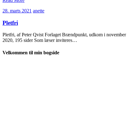
Read More
28.
anette
28. marts 2021
anette
marts
2021
Pletfri
Pletfri, af Peter Qvist Forlaget Brændpunkt, udkom i november
2020, 195 sider Som læser inviteres…
Velkommen til min bogside