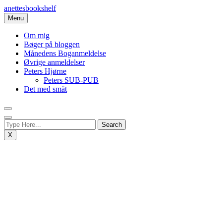
Skip
anettesbookshelf
to
Menu
content
Om mig
Bøger på bloggen
Månedens Boganmeldelse
Øvrige anmeldelser
Peters Hjørne
Peters SUB-PUB
Det med småt
X