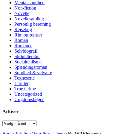
Mental sundhed
Non-fiction
Novelle
Novellesamling
Personlig beretning
Rejsebog
Rim og remser
Roman
Romance
Selvbiografi
Skønlitteratur
Socialrealisme
Spændingsroman
Sundhed & velvære
Tegneserie
Thriller
True Crime
Uncategorized
Ungdomsbøger
Arkiver
Arkiver
Books Printing WordPress Theme
By WP Elemento