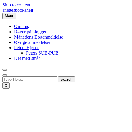
Skip to content
anettesbookshelf
Menu
Om mig
Bøger på bloggen
Månedens Boganmeldelse
Øvrige anmeldelser
Peters Hjørne
Peters SUB-PUB
Det med småt
X