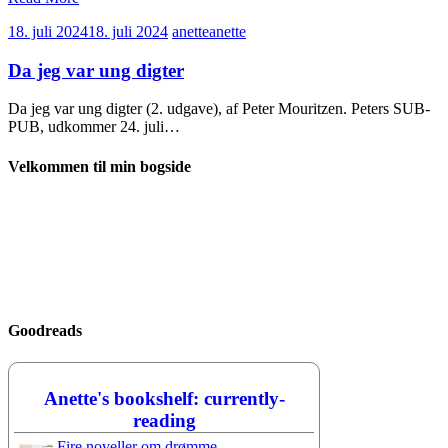
18. juli 2024
18. juli 2024
anette
anette
Da jeg var ung digter
Da jeg var ung digter (2. udgave), af Peter Mouritzen. Peters SUB-
PUB, udkommer 24. juli…
Velkommen til min bogside
Goodreads
Anette's bookshelf: currently-
reading
Fire noveller om drømme