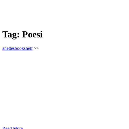
Tag:
Poesi
anettesbookshelf
>>
Read More