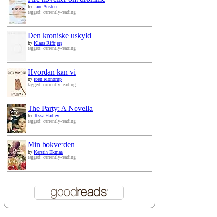
by
Jane Austen
tagged: currently-reading
Den kroniske uskyld
by
Klaus Rifbjerg
tagged: currently-reading
Hvordan kan vi
by
Iben Mondrup
tagged: currently-reading
The Party: A Novella
by
Tessa Hadley
tagged: currently-reading
Min bokverden
by
Kerstin Ekman
tagged: currently-reading