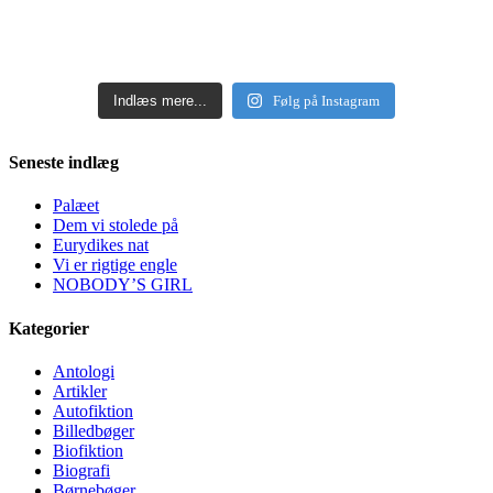
Indlæs mere...
Følg på Instagram
Seneste indlæg
Palæet
Dem vi stolede på
Eurydikes nat
Vi er rigtige engle
NOBODY’S GIRL
Kategorier
Antologi
Artikler
Autofiktion
Billedbøger
Biofiktion
Biografi
Børnebøger