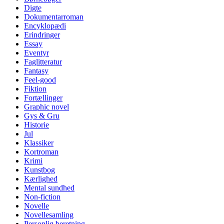
Digte
Dokumentarroman
Encyklopædi
Erindringer
Essay
Eventyr
Faglitteratur
Fantasy
Feel-good
Fiktion
Fortællinger
Graphic novel
Gys & Gru
Historie
Jul
Klassiker
Kortroman
Krimi
Kunstbog
Kærlighed
Mental sundhed
Non-fiction
Novelle
Novellesamling
Personlig beretning