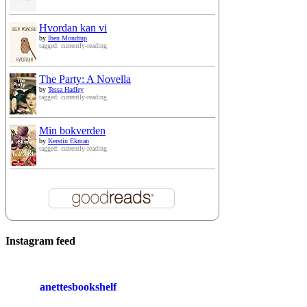
Hvordan kan vi
by
Iben Mondrup
tagged: currently-reading
The Party: A Novella
by
Tessa Hadley
tagged: currently-reading
Min bokverden
by
Kerstin Ekman
tagged: currently-reading
Instagram feed
anettesbookshelf