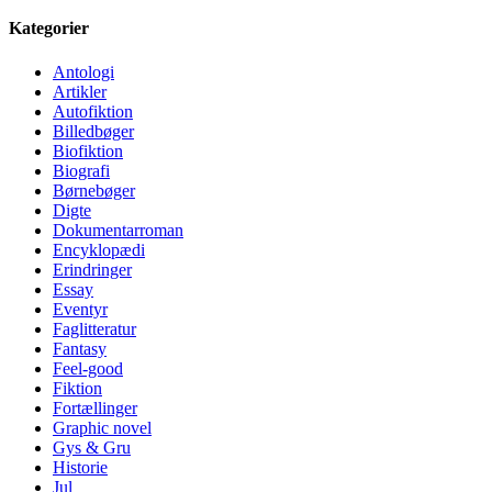
Kategorier
Antologi
Artikler
Autofiktion
Billedbøger
Biofiktion
Biografi
Børnebøger
Digte
Dokumentarroman
Encyklopædi
Erindringer
Essay
Eventyr
Faglitteratur
Fantasy
Feel-good
Fiktion
Fortællinger
Graphic novel
Gys & Gru
Historie
Jul