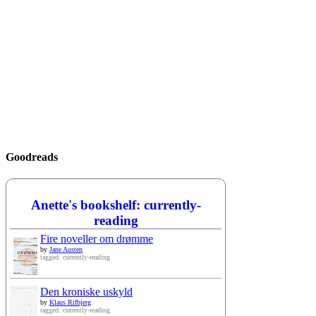
Goodreads
Anette's bookshelf: currently-
reading
Fire noveller om drømme
by
Jane Austen
tagged: currently-reading
Den kroniske uskyld
by
Klaus Rifbjerg
tagged: currently-reading