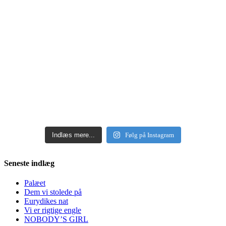
Indlæs mere...
Følg på Instagram
Seneste indlæg
Palæet
Dem vi stolede på
Eurydikes nat
Vi er rigtige engle
NOBODY’S GIRL