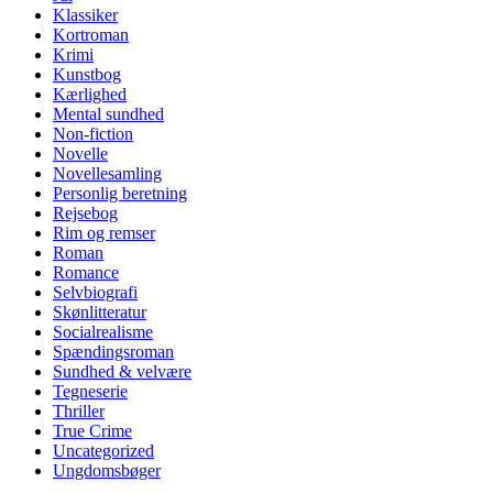
Klassiker
Kortroman
Krimi
Kunstbog
Kærlighed
Mental sundhed
Non-fiction
Novelle
Novellesamling
Personlig beretning
Rejsebog
Rim og remser
Roman
Romance
Selvbiografi
Skønlitteratur
Socialrealisme
Spændingsroman
Sundhed & velvære
Tegneserie
Thriller
True Crime
Uncategorized
Ungdomsbøger