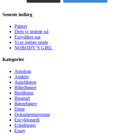
Seneste indlæg
Palæet
Dem vi stolede på
Eurydikes nat
Vi er rigtige engle
NOBODY’S GIRL
Kategorier
Antologi
Artikler
Autofiktion
Billedbøger
Biofiktion
Biografi
Børnebøger
Digte
Dokumentarroman
Encyklopædi
Erindringer
Essay