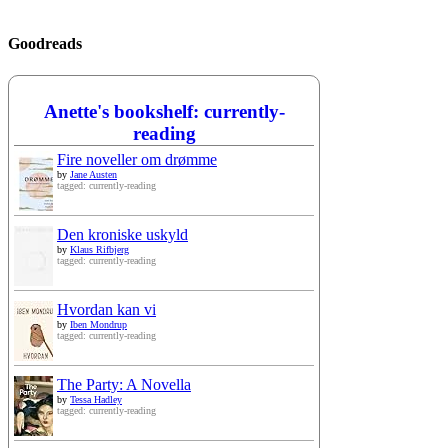
Goodreads
Anette's bookshelf: currently-
reading
Fire noveller om drømme
by
Jane Austen
tagged: currently-reading
Den kroniske uskyld
by
Klaus Rifbjerg
tagged: currently-reading
Hvordan kan vi
by
Iben Mondrup
tagged: currently-reading
The Party: A Novella
by
Tessa Hadley
tagged: currently-reading