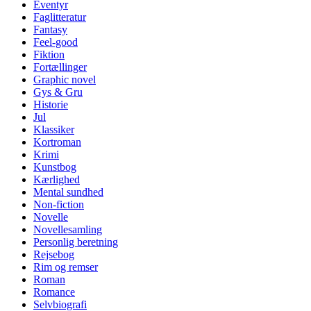
Eventyr
Faglitteratur
Fantasy
Feel-good
Fiktion
Fortællinger
Graphic novel
Gys & Gru
Historie
Jul
Klassiker
Kortroman
Krimi
Kunstbog
Kærlighed
Mental sundhed
Non-fiction
Novelle
Novellesamling
Personlig beretning
Rejsebog
Rim og remser
Roman
Romance
Selvbiografi