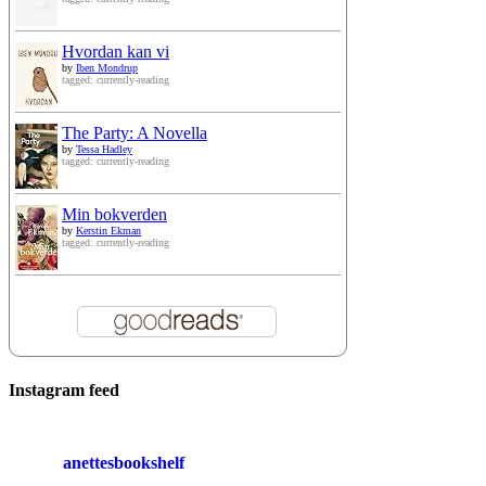
Hvordan kan vi
by
Iben Mondrup
tagged: currently-reading
The Party: A Novella
by
Tessa Hadley
tagged: currently-reading
Min bokverden
by
Kerstin Ekman
tagged: currently-reading
Instagram feed
anettesbookshelf