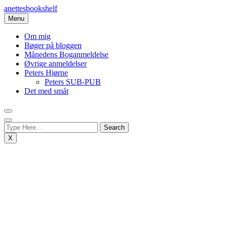
Skip
anettesbookshelf
to
Menu
content
Om mig
Bøger på bloggen
Månedens Boganmeldelse
Øvrige anmeldelser
Peters Hjørne
Peters SUB-PUB
Det med småt
X