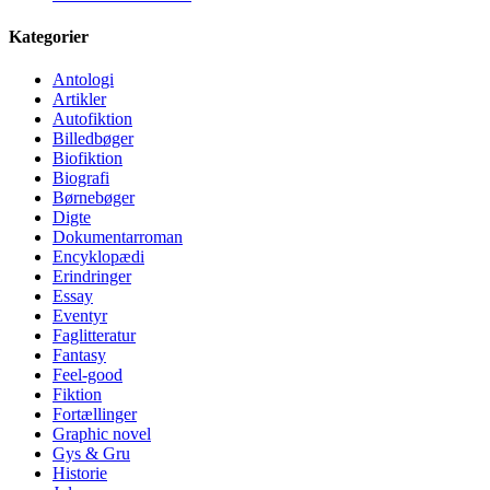
Kategorier
Antologi
Artikler
Autofiktion
Billedbøger
Biofiktion
Biografi
Børnebøger
Digte
Dokumentarroman
Encyklopædi
Erindringer
Essay
Eventyr
Faglitteratur
Fantasy
Feel-good
Fiktion
Fortællinger
Graphic novel
Gys & Gru
Historie