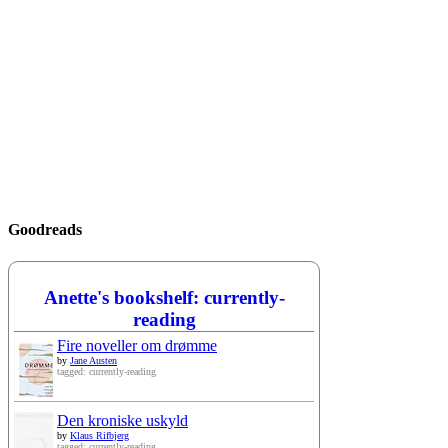
Goodreads
Anette's bookshelf: currently-
reading
Fire noveller om drømme
by
Jane Austen
tagged: currently-reading
Den kroniske uskyld
by
Klaus Rifbjerg
tagged: currently-reading