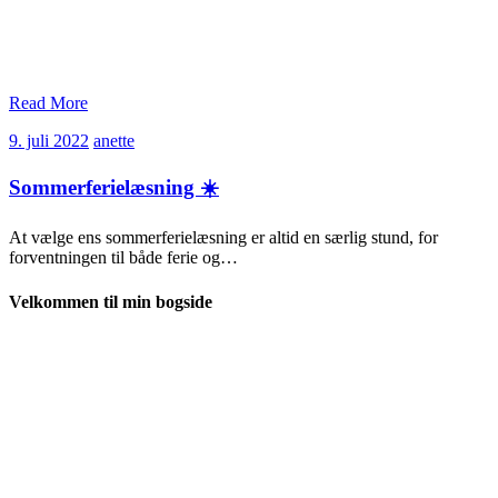
Read More
9.
anette
9. juli 2022
anette
juli
2022
Sommerferielæsning ☀️
At vælge ens sommerferielæsning er altid en særlig stund, for
forventningen til både ferie og…
Velkommen til min bogside