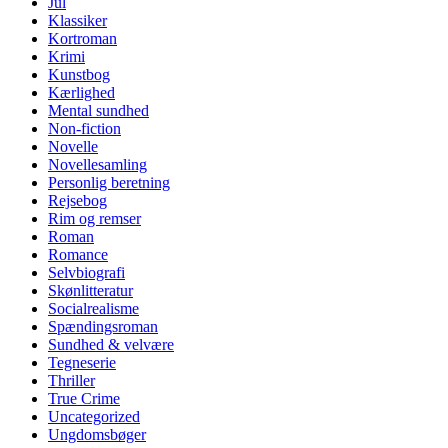
Jul
Klassiker
Kortroman
Krimi
Kunstbog
Kærlighed
Mental sundhed
Non-fiction
Novelle
Novellesamling
Personlig beretning
Rejsebog
Rim og remser
Roman
Romance
Selvbiografi
Skønlitteratur
Socialrealisme
Spændingsroman
Sundhed & velvære
Tegneserie
Thriller
True Crime
Uncategorized
Ungdomsbøger