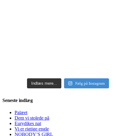
Indlæs mere...
Følg på Instagram
Seneste indlæg
Palæet
Dem vi stolede på
Eurydikes nat
Vi er rigtige engle
NOBODY’S GIRL