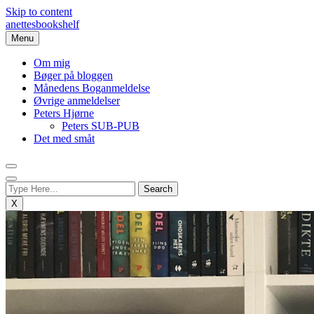
Skip to content
anettesbookshelf
Menu
Om mig
Bøger på bloggen
Månedens Boganmeldelse
Øvrige anmeldelser
Peters Hjørne
Peters SUB-PUB
Det med småt
X