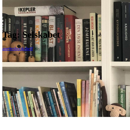
Tag:
Selskabet
anettesbookshelf
>>