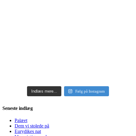
Indlæs mere...
Følg på Instagram
Seneste indlæg
Palæet
Dem vi stolede på
Eurydikes nat