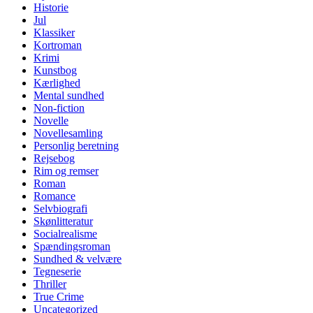
Historie
Jul
Klassiker
Kortroman
Krimi
Kunstbog
Kærlighed
Mental sundhed
Non-fiction
Novelle
Novellesamling
Personlig beretning
Rejsebog
Rim og remser
Roman
Romance
Selvbiografi
Skønlitteratur
Socialrealisme
Spændingsroman
Sundhed & velvære
Tegneserie
Thriller
True Crime
Uncategorized