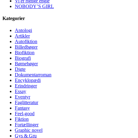
Vi er rigtige engle
NOBODY’S GIRL
Kategorier
Antologi
Artikler
Autofiktion
Billedbøger
Biofiktion
Biografi
Børnebøger
Digte
Dokumentarroman
Encyklopædi
Erindringer
Essay
Eventyr
Faglitteratur
Fantasy
Feel-good
Fiktion
Fortællinger
Graphic novel
Gys & Gru