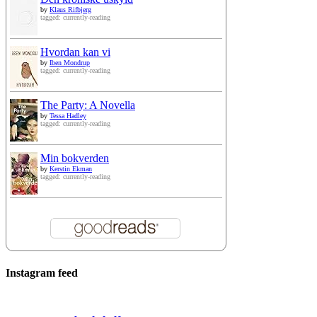
by
Klaus Rifbjerg
tagged: currently-reading
Hvordan kan vi
by
Iben Mondrup
tagged: currently-reading
The Party: A Novella
by
Tessa Hadley
tagged: currently-reading
Min bokverden
by
Kerstin Ekman
tagged: currently-reading
Instagram feed