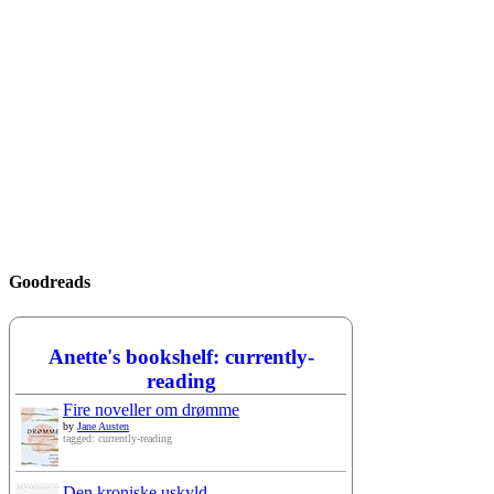
Goodreads
Anette's bookshelf: currently-
reading
Fire noveller om drømme
by
Jane Austen
tagged: currently-reading
Den kroniske uskyld