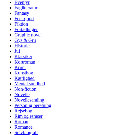
Eventyr
Faglitteratur
Fantasy
Feel-good
Fiktion
Fortællinger
Graphic novel
Gys & Gru
Historie
Jul
Klassiker
Kortroman
Krimi
Kunstbog
Kærlighed
Mental sundhed
Non-fiction
Novelle
Novellesamling
Personlig beretning
Rejsebog
Rim og remser
Roman
Romance
Selvbiografi