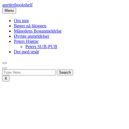
Skip
anettesbookshelf
to
Menu
content
Om mig
Bøger på bloggen
Månedens Boganmeldelse
Øvrige anmeldelser
Peters Hjørne
Peters SUB-PUB
Det med småt
X