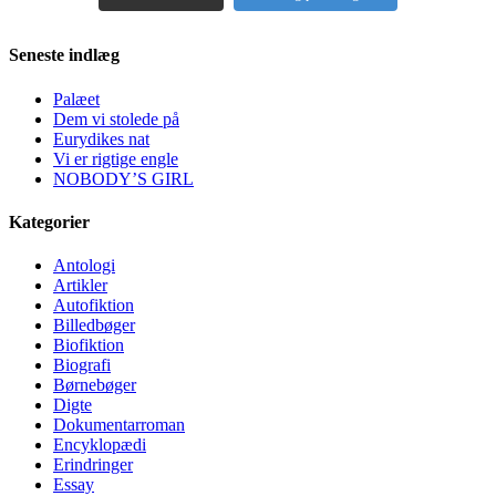
Seneste indlæg
Palæet
Dem vi stolede på
Eurydikes nat
Vi er rigtige engle
NOBODY’S GIRL
Kategorier
Antologi
Artikler
Autofiktion
Billedbøger
Biofiktion
Biografi
Børnebøger
Digte
Dokumentarroman
Encyklopædi
Erindringer
Essay