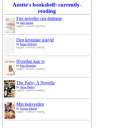
Anette's bookshelf: currently-
reading
Fire noveller om drømme
by
Jane Austen
tagged: currently-reading
Den kroniske uskyld
by
Klaus Rifbjerg
tagged: currently-reading
Hvordan kan vi
by
Iben Mondrup
tagged: currently-reading
The Party: A Novella
by
Tessa Hadley
tagged: currently-reading
Min bokverden
by
Kerstin Ekman
tagged: currently-reading