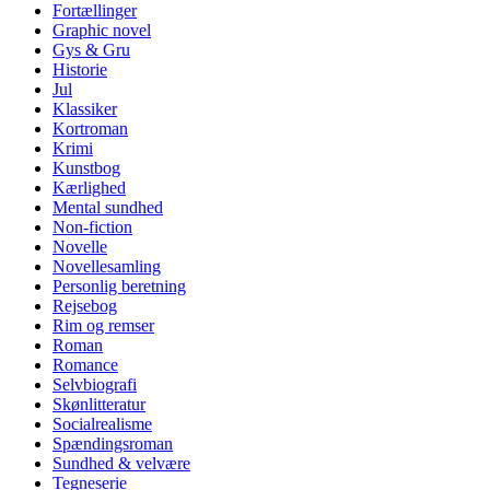
Fortællinger
Graphic novel
Gys & Gru
Historie
Jul
Klassiker
Kortroman
Krimi
Kunstbog
Kærlighed
Mental sundhed
Non-fiction
Novelle
Novellesamling
Personlig beretning
Rejsebog
Rim og remser
Roman
Romance
Selvbiografi
Skønlitteratur
Socialrealisme
Spændingsroman
Sundhed & velvære
Tegneserie