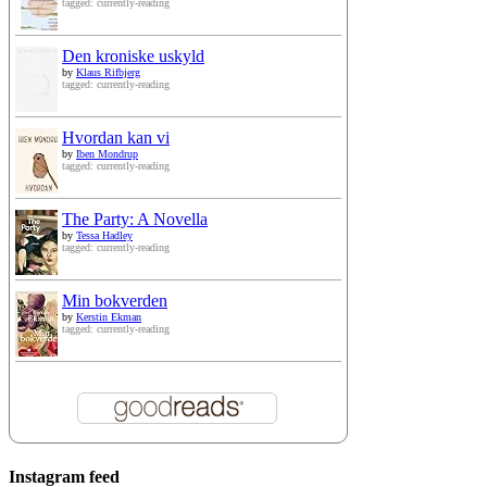
tagged: currently-reading
Den kroniske uskyld
by
Klaus Rifbjerg
tagged: currently-reading
Hvordan kan vi
by
Iben Mondrup
tagged: currently-reading
The Party: A Novella
by
Tessa Hadley
tagged: currently-reading
Min bokverden
by
Kerstin Ekman
tagged: currently-reading
Instagram feed