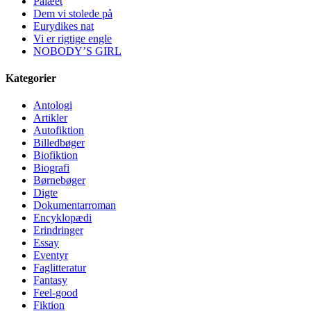
Palæet
Dem vi stolede på
Eurydikes nat
Vi er rigtige engle
NOBODY’S GIRL
Kategorier
Antologi
Artikler
Autofiktion
Billedbøger
Biofiktion
Biografi
Børnebøger
Digte
Dokumentarroman
Encyklopædi
Erindringer
Essay
Eventyr
Faglitteratur
Fantasy
Feel-good
Fiktion