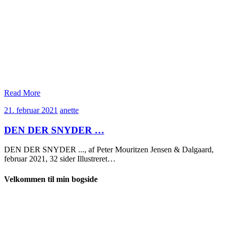
Read More
21.
anette
21. februar 2021
anette
februar
2021
DEN DER SNYDER …
DEN DER SNYDER ..., af Peter Mouritzen Jensen & Dalgaard,
februar 2021, 32 sider Illustreret…
Velkommen til min bogside