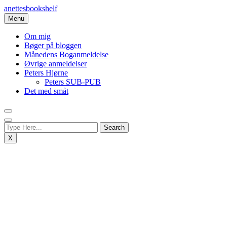
Skip
anettesbookshelf
to
Menu
content
Om mig
Bøger på bloggen
Månedens Boganmeldelse
Øvrige anmeldelser
Peters Hjørne
Peters SUB-PUB
Det med småt
X