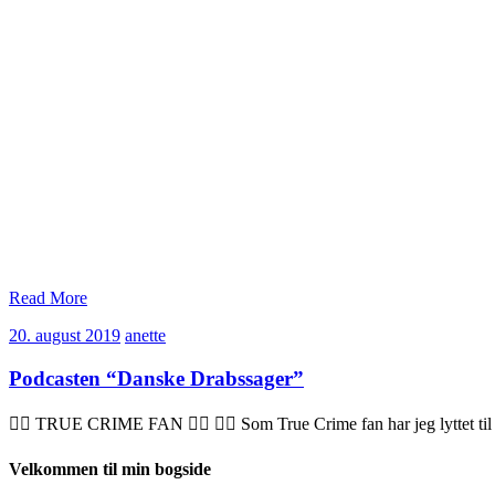
Read More
20.
anette
20. august 2019
anette
august
2019
Podcasten “Danske Drabssager”
🕵️‍♂️ TRUE CRIME FAN 👮‍♂️ 👨‍⚖️ Som True Crime fan har jeg lyttet til
Velkommen til min bogside