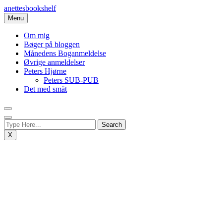
Skip
anettesbookshelf
to
Menu
content
Om mig
Bøger på bloggen
Månedens Boganmeldelse
Øvrige anmeldelser
Peters Hjørne
Peters SUB-PUB
Det med småt
X