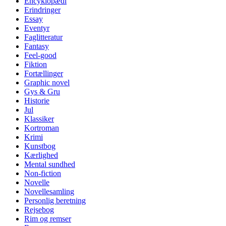
Encyklopædi
Erindringer
Essay
Eventyr
Faglitteratur
Fantasy
Feel-good
Fiktion
Fortællinger
Graphic novel
Gys & Gru
Historie
Jul
Klassiker
Kortroman
Krimi
Kunstbog
Kærlighed
Mental sundhed
Non-fiction
Novelle
Novellesamling
Personlig beretning
Rejsebog
Rim og remser