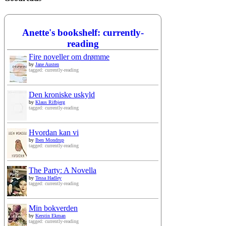
Anette's bookshelf: currently-
reading
Fire noveller om drømme
by
Jane Austen
tagged: currently-reading
Den kroniske uskyld
by
Klaus Rifbjerg
tagged: currently-reading
Hvordan kan vi
by
Iben Mondrup
tagged: currently-reading
The Party: A Novella
by
Tessa Hadley
tagged: currently-reading
Min bokverden
by
Kerstin Ekman
tagged: currently-reading