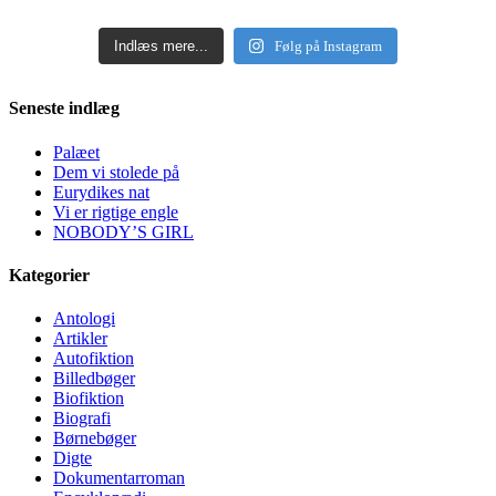
Indlæs mere...
Følg på Instagram
Seneste indlæg
Palæet
Dem vi stolede på
Eurydikes nat
Vi er rigtige engle
NOBODY’S GIRL
Kategorier
Antologi
Artikler
Autofiktion
Billedbøger
Biofiktion
Biografi
Børnebøger
Digte
Dokumentarroman