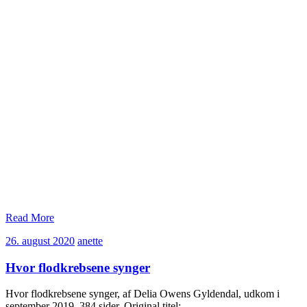
Read More
26.
anette
26. august 2020
anette
august
2020
Hvor flodkrebsene synger
Hvor flodkrebsene synger, af Delia Owens Gyldendal, udkom i
september 2019, 384 sider. Original titel:…