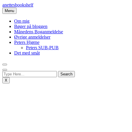
Skip
anettesbookshelf
to
Menu
content
Om mig
Bøger på bloggen
Månedens Boganmeldelse
Øvrige anmeldelser
Peters Hjørne
Peters SUB-PUB
Det med småt
X