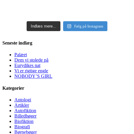
Indlæs mere...
Følg på Instagram
Seneste indlæg
Palæet
Dem vi stolede på
Eurydikes nat
Vi er rigtige engle
NOBODY’S GIRL
Kategorier
Antologi
Artikler
Autofiktion
Billedbøger
Biofiktion
Biografi
Børnebøger