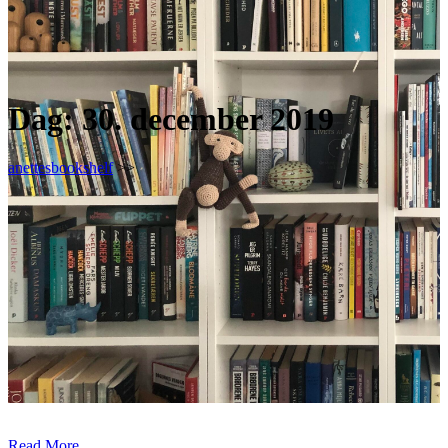
Dag:
30. december 2019
anettesbookshelf
>>
Read More