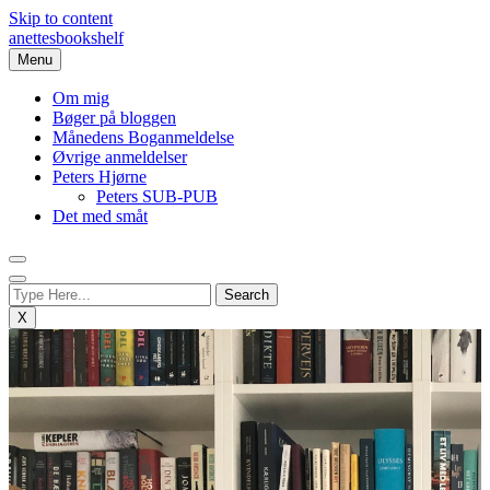
Skip to content
anettesbookshelf
Menu
Om mig
Bøger på bloggen
Månedens Boganmeldelse
Øvrige anmeldelser
Peters Hjørne
Peters SUB-PUB
Det med småt
X