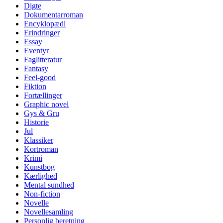
Digte
Dokumentarroman
Encyklopædi
Erindringer
Essay
Eventyr
Faglitteratur
Fantasy
Feel-good
Fiktion
Fortællinger
Graphic novel
Gys & Gru
Historie
Jul
Klassiker
Kortroman
Krimi
Kunstbog
Kærlighed
Mental sundhed
Non-fiction
Novelle
Novellesamling
Personlig beretning