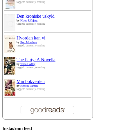
tagged: currently-reading
Den kroniske uskyld
by
Klaus Rifbjerg
tagged: currently-reading
Hvordan kan vi
by
Iben Mondrup
tagged: currently-reading
The Party: A Novella
by
Tessa Hadley
tagged: currently-reading
Min bokverden
by
Kerstin Ekman
tagged: currently-reading
Instagram feed