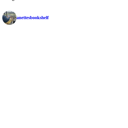
anettesbookshelf