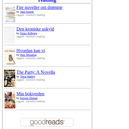
Fire noveller om drømme
by
Jane Austen
tagged: currently-reading
Den kroniske uskyld
by
Klaus Rifbjerg
tagged: currently-reading
Hvordan kan vi
by
Iben Mondrup
tagged: currently-reading
The Party: A Novella
by
Tessa Hadley
tagged: currently-reading
Min bokverden
by
Kerstin Ekman
tagged: currently-reading