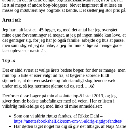
lært så meget af andre bog-bloggere, blevet inspireret til at læse en
masse og mødt/lært nye bogfolk at kende. Det sætter jeg stor pris på.
Året i tal:
Jeg har i alt læst ca. 45 bøger, og med det antal har jeg overgået
mine egne forventninger så meget, at jeg på ingen måde kan love, at
det gentager sig, for jeg har jo også familie, arbejde og hus at passe,
men samtidig vil jeg da håbe, at jeg får mindst lige så mange gode
læseoplevelser næste år.
Top-5:
Det er altid svært at vælge årets bedste bøger, for der er mange, men
min top-5 liste er især valgt ud fra, at bøgerne scorede fuldt
stjernehus, at de overraskede og fuldstændigt slog benene væk
under mig, så jeg nærmest glemte tid og sted…..😲
Derfor er disse bøger på min absolutte top-5 liste i 2019, og jeg
giver dem de bedste anbefalinger med på vejen. Her er listen i
vilkårlig rækkefølge og med links til mine anmeldelser:
Som om vi aldrig rigtigt fandtes, af Rikke Dahl –
https://anettesbookshelf.dk/som-om-vi-aldrig-rigtigt-fandtes/
Har døden taget noget fra dig så giv det tilbage, af Naja Marie