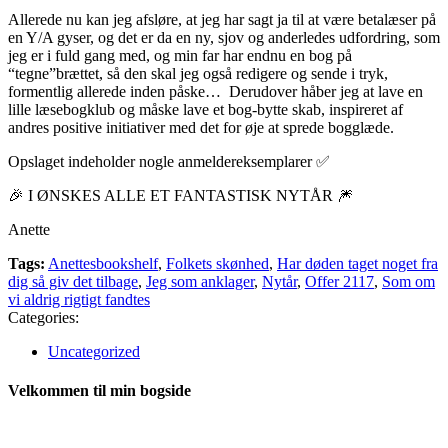
Allerede nu kan jeg afsløre, at jeg har sagt ja til at være betalæser på
en Y/A gyser, og det er da en ny, sjov og anderledes udfordring, som
jeg er i fuld gang med, og min far har endnu en bog på
“tegne”brættet, så den skal jeg også redigere og sende i tryk,
formentlig allerede inden påske… Derudover håber jeg at lave en
lille læsebogklub og måske lave et bog-bytte skab, inspireret af
andres positive initiativer med det for øje at sprede bogglæde.
Opslaget indeholder nogle anmeldereksemplarer ✅
🎉 I ØNSKES ALLE ET FANTASTISK NYTÅR 🎆
Anette
Tags:
Anettesbookshelf
,
Folkets skønhed
,
Har døden taget noget fra
dig så giv det tilbage
,
Jeg som anklager
,
Nytår
,
Offer 2117
,
Som om
vi aldrig rigtigt fandtes
Categories:
Uncategorized
Velkommen til min bogside