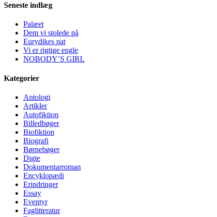
Seneste indlæg
Palæet
Dem vi stolede på
Eurydikes nat
Vi er rigtige engle
NOBODY’S GIRL
Kategorier
Antologi
Artikler
Autofiktion
Billedbøger
Biofiktion
Biografi
Børnebøger
Digte
Dokumentarroman
Encyklopædi
Erindringer
Essay
Eventyr
Faglitteratur