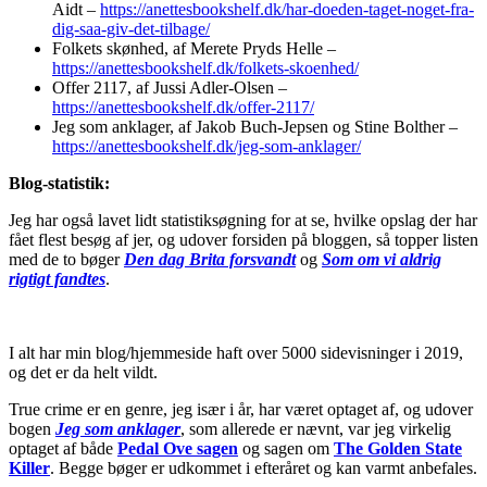
Aidt –
https://anettesbookshelf.dk/har-doeden-taget-noget-fra-
dig-saa-giv-det-tilbage/
Folkets skønhed, af Merete Pryds Helle –
https://anettesbookshelf.dk/folkets-skoenhed/
Offer 2117, af Jussi Adler-Olsen –
https://anettesbookshelf.dk/offer-2117/
Jeg som anklager, af Jakob Buch-Jepsen og Stine Bolther –
https://anettesbookshelf.dk/jeg-som-anklager/
Blog-statistik:
Jeg har også lavet lidt statistiksøgning for at se, hvilke opslag der har
fået flest besøg af jer, og udover forsiden på bloggen, så topper listen
med de to bøger
Den dag Brita forsvandt
og
Som om vi aldrig
rigtigt fandtes
.
I alt har min blog/hjemmeside haft over 5000 sidevisninger i 2019,
og det er da helt vildt.
True crime er en genre, jeg især i år, har været optaget af, og udover
bogen
Jeg som anklager
, som allerede er nævnt, var jeg virkelig
optaget af både
Pedal Ove sagen
og sagen om
The Golden State
Killer
. Begge bøger er udkommet i efteråret og kan varmt anbefales.