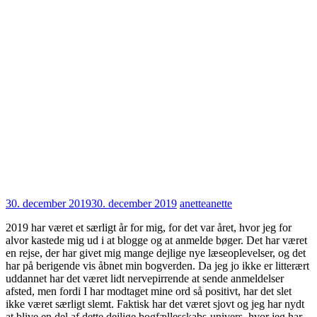
30. december 2019
30. december 2019
anette
anette
2019 har været et særligt år for mig, for det var året, hvor jeg for
alvor kastede mig ud i at blogge og at anmelde bøger. Det har været
en rejse, der har givet mig mange dejlige nye læseoplevelser, og det
har på berigende vis åbnet min bogverden. Da jeg jo ikke er litterært
uddannet har det været lidt nervepirrende at sende anmeldelser
afsted, men fordi I har modtaget mine ord så positivt, har det slet
ikke været særligt slemt. Faktisk har det været sjovt og jeg har nydt
at blive en del af dette dejlige bogfællesskabs-univers, hvor jeg har