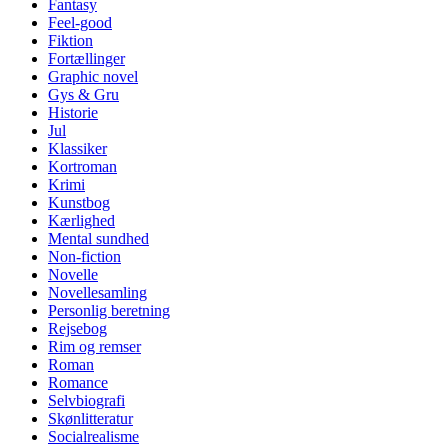
Fantasy
Feel-good
Fiktion
Fortællinger
Graphic novel
Gys & Gru
Historie
Jul
Klassiker
Kortroman
Krimi
Kunstbog
Kærlighed
Mental sundhed
Non-fiction
Novelle
Novellesamling
Personlig beretning
Rejsebog
Rim og remser
Roman
Romance
Selvbiografi
Skønlitteratur
Socialrealisme