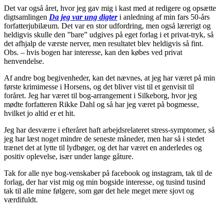
Det var også året, hvor jeg gav mig i kast med at redigere og opsætte
digtsamlingen
Da jeg var ung digter
i anledning af min fars 50-års
forfatterjubilæum. Det var en stor udfordring, men også lærerigt og
heldigvis skulle den ”bare” udgives på eget forlag i et privat-tryk, så
det afhjalp de værste nerver, men resultatet blev heldigvis så fint.
Obs. – hvis bogen har interesse, kan den købes ved privat
henvendelse.
Af andre bog begivenheder, kan det nævnes, at jeg har været på min
første krimimesse i Horsens, og det bliver vist til et genvisit til
foråret. Jeg har været til bog-arrangement i Silkeborg, hvor jeg
mødte forfatteren Rikke Dahl og så har jeg været på bogmesse,
hvilket jo altid er et hit.
Jeg har desværre i efteråret haft arbejdsrelateret stress-symptomer, så
jeg har læst noget mindre de seneste måneder, men har så i stedet
trænet det at lytte til lydbøger, og det har været en anderledes og
positiv oplevelse, især under lange gåture.
Tak for alle nye bog-venskaber på facebook og instagram, tak til de
forlag, der har vist mig og min bogside interesse, og tusind tusind
tak til alle mine følgere, som gør det hele meget mere sjovt og
værdifuldt.