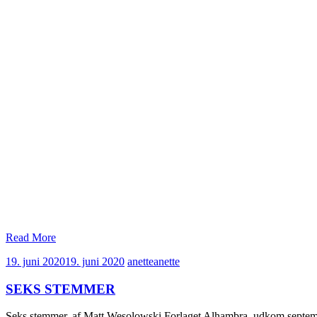
Read More
19. juni 2020
19. juni 2020
anette
anette
SEKS STEMMER
Seks stemmer, af Matt Wesolowski Forlaget Alhambra, udkom septembe