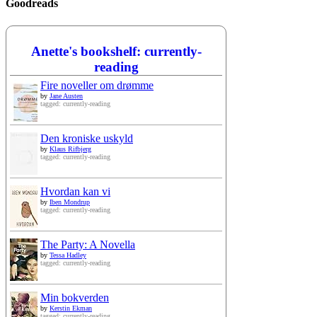
Goodreads
Anette's bookshelf: currently-
reading
Fire noveller om drømme
by
Jane Austen
tagged: currently-reading
Den kroniske uskyld
by
Klaus Rifbjerg
tagged: currently-reading
Hvordan kan vi
by
Iben Mondrup
tagged: currently-reading
The Party: A Novella
by
Tessa Hadley
tagged: currently-reading
Min bokverden
by
Kerstin Ekman
tagged: currently-reading