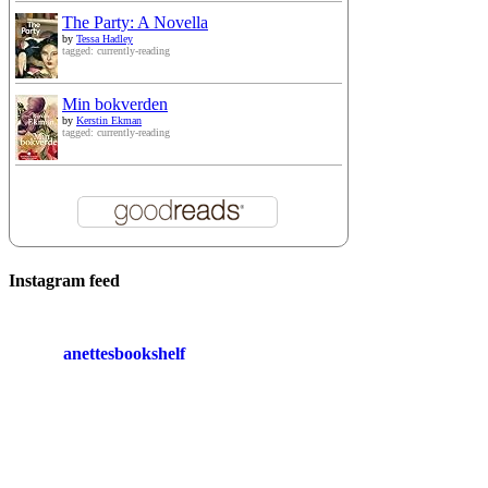
The Party: A Novella
by
Tessa Hadley
tagged: currently-reading
Min bokverden
by
Kerstin Ekman
tagged: currently-reading
Instagram feed
anettesbookshelf