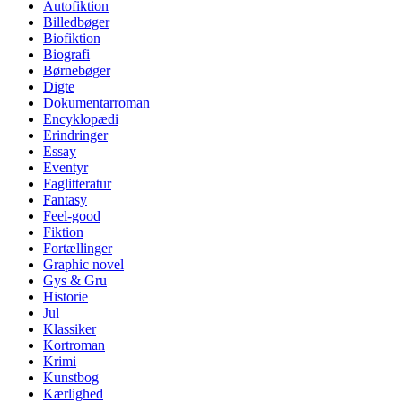
Autofiktion
Billedbøger
Biofiktion
Biografi
Børnebøger
Digte
Dokumentarroman
Encyklopædi
Erindringer
Essay
Eventyr
Faglitteratur
Fantasy
Feel-good
Fiktion
Fortællinger
Graphic novel
Gys & Gru
Historie
Jul
Klassiker
Kortroman
Krimi
Kunstbog
Kærlighed