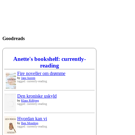
Goodreads
Anette's bookshelf: currently-
reading
Fire noveller om drømme
by
Jane Austen
tagged: currently-reading
Den kroniske uskyld
by
Klaus Rifbjerg
tagged: currently-reading
Hvordan kan vi
by
Iben Mondrup
tagged: currently-reading