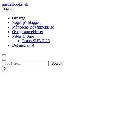
Skip
anettesbookshelf
to
Menu
content
Om mig
Bøger på bloggen
Månedens Boganmeldelse
Øvrige anmeldelser
Peters Hjørne
Peters SUB-PUB
Det med småt
X