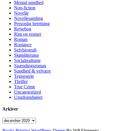
Mental sundhed
Non-fiction
Novelle
Novellesamling
Personlig beretning
Rejsebog
Rim og remser
Roman
Romance
Selvbiografi
Skønlitteratur
Socialrealisme
Spændingsroman
Sundhed & velvære
Tegneserie
Thriller
True Crime
Uncategorized
Ungdomsbøger
Arkiver
Arkiver
Books Printing WordPress Theme
By WP Elemento