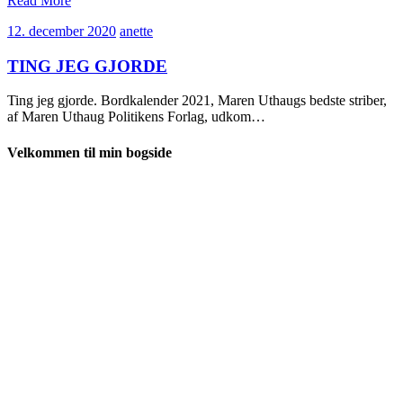
Read More
12.
anette
12. december 2020
anette
december
2020
TING JEG GJORDE
Ting jeg gjorde. Bordkalender 2021, Maren Uthaugs bedste striber,
af Maren Uthaug Politikens Forlag, udkom…
Velkommen til min bogside