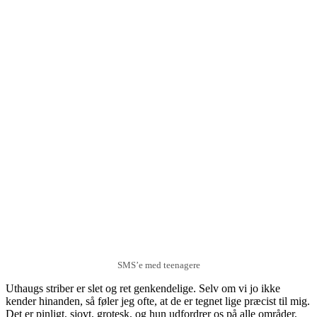
SMS’e med teenagere
Uthaugs striber er slet og ret genkendelige. Selv om vi jo ikke
kender hinanden, så føler jeg ofte, at de er tegnet lige præcist til mig.
Det er pinligt, sjovt, grotesk, og hun udfordrer os på alle områder,