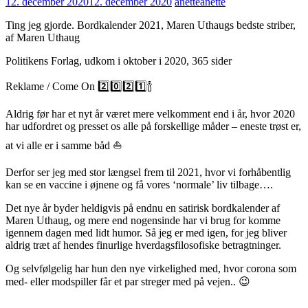
12. december 2020
12. december 2020
anette
anette
Ting jeg gjorde. Bordkalender 2021, Maren Uthaugs bedste striber,
af Maren Uthaug
Politikens Forlag, udkom i oktober i 2020, 365 sider
Reklame / Come On 2️⃣0️⃣2️⃣1️⃣🍾
Aldrig før har et nyt år været mere velkomment end i år, hvor 2020
har udfordret og presset os alle på forskellige måder – eneste trøst er,
at vi alle er i samme båd ⛵
Derfor ser jeg med stor længsel frem til 2021, hvor vi forhåbentlig
kan se en vaccine i øjnene og få vores ‘normale’ liv tilbage….
Det nye år byder heldigvis på endnu en satirisk bordkalender af
Maren Uthaug, og mere end nogensinde har vi brug for komme
igennem dagen med lidt humor. Så jeg er med igen, for jeg bliver
aldrig træt af hendes finurlige hverdagsfilosofiske betragtninger.
Og selvfølgelig har hun den nye virkelighed med, hvor corona som
med- eller modspiller får et par streger med på vejen.. 😉