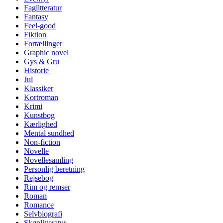
Faglitteratur
Fantasy
Feel-good
Fiktion
Fortællinger
Graphic novel
Gys & Gru
Historie
Jul
Klassiker
Kortroman
Krimi
Kunstbog
Kærlighed
Mental sundhed
Non-fiction
Novelle
Novellesamling
Personlig beretning
Rejsebog
Rim og remser
Roman
Romance
Selvbiografi
Skønlitteratur