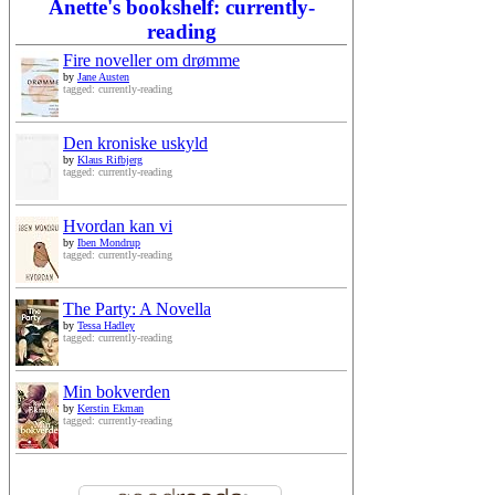
Anette's bookshelf: currently-
reading
Fire noveller om drømme
by
Jane Austen
tagged: currently-reading
Den kroniske uskyld
by
Klaus Rifbjerg
tagged: currently-reading
Hvordan kan vi
by
Iben Mondrup
tagged: currently-reading
The Party: A Novella
by
Tessa Hadley
tagged: currently-reading
Min bokverden
by
Kerstin Ekman
tagged: currently-reading