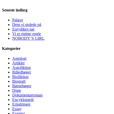
Seneste indlæg
Palæet
Dem vi stolede på
Eurydikes nat
Vi er rigtige engle
NOBODY’S GIRL
Kategorier
Antologi
Artikler
Autofiktion
Billedbøger
Biofiktion
Biografi
Børnebøger
Digte
Dokumentarroman
Encyklopædi
Erindringer
Essay
Eventyr