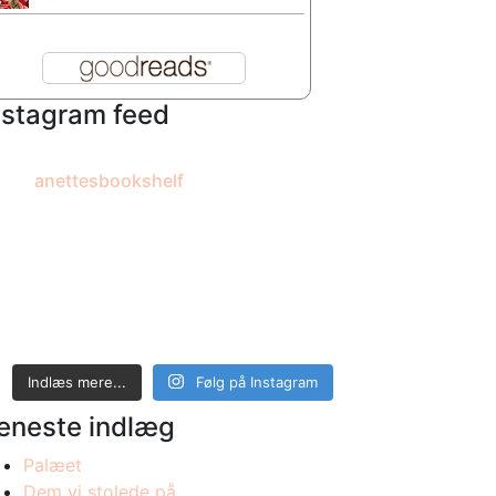
nstagram feed
anettesbookshelf
Indlæs mere...
Følg på Instagram
eneste indlæg
Palæet
Dem vi stolede på