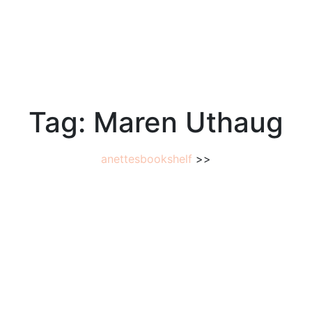
Tag:
Maren Uthaug
anettesbookshelf
>>