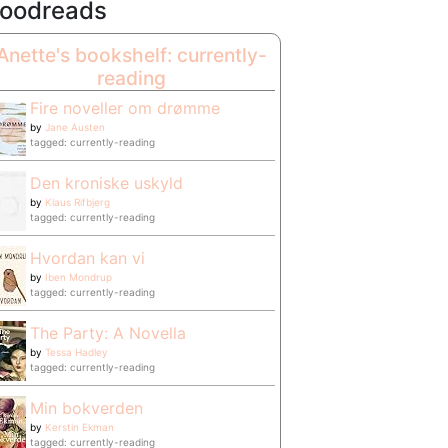
oodreads
Anette's bookshelf: currently-
reading
Fire noveller om drømme
by
Jane Austen
tagged: currently-reading
Den kroniske uskyld
by
Klaus Rifbjerg
tagged: currently-reading
Hvordan kan vi
by
Iben Mondrup
tagged: currently-reading
The Party: A Novella
by
Tessa Hadley
tagged: currently-reading
Min bokverden
by
Kerstin Ekman
tagged: currently-reading