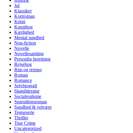
Historie
Jul
Klassiker
Kortroman
Krimi
Kunstbog
Kærlighed
Mental sundhed
Non-fiction
Novelle
Novellesamling
Personlig beretning
Rejsebog
Rim og remser
Roman
Romance
Selvbiografi
Skønlitteratur
Socialrealisme
Spændingsroman
Sundhed & velvære
Tegneserie
Thriller
True Crime
Uncategorized