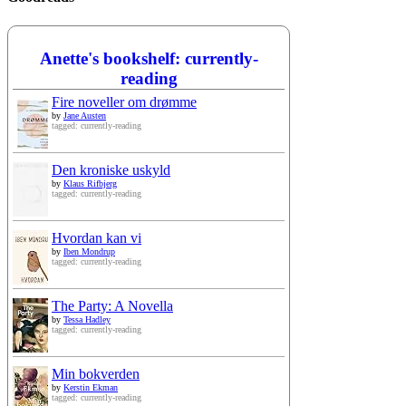
Anette's bookshelf: currently-
reading
Fire noveller om drømme
by
Jane Austen
tagged: currently-reading
Den kroniske uskyld
by
Klaus Rifbjerg
tagged: currently-reading
Hvordan kan vi
by
Iben Mondrup
tagged: currently-reading
The Party: A Novella
by
Tessa Hadley
tagged: currently-reading
Min bokverden
by
Kerstin Ekman
tagged: currently-reading