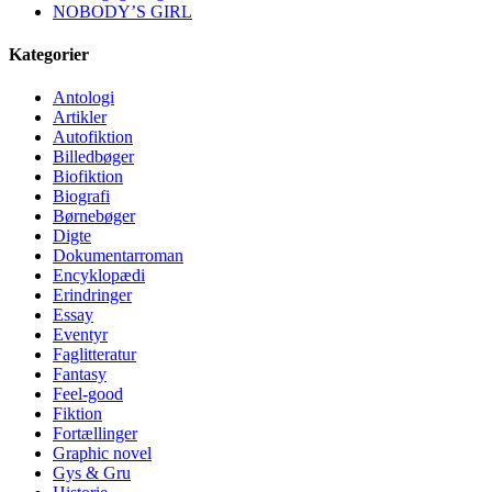
NOBODY’S GIRL
Kategorier
Antologi
Artikler
Autofiktion
Billedbøger
Biofiktion
Biografi
Børnebøger
Digte
Dokumentarroman
Encyklopædi
Erindringer
Essay
Eventyr
Faglitteratur
Fantasy
Feel-good
Fiktion
Fortællinger
Graphic novel
Gys & Gru