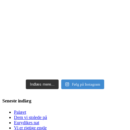
Indlæs mere...
Følg på Instagram
Seneste indlæg
Palæet
Dem vi stolede på
Eurydikes nat
Vi er rigtige engle