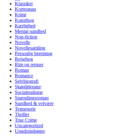
Klassiker
Kortroman
Krimi
Kunstbog
Kærlighed
Mental sundhed
Non-fiction
Novelle
Novellesamling
Personlig beretning
Rejsebog
Rim og remser
Roman
Romance
Selvbiografi
Skønlitteratur
Socialrealisme
Spændingsroman
Sundhed & velvære
Tegneserie
Thriller
True Crime
Uncategorized
Ungdomsbøger