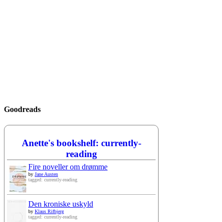
Goodreads
Anette's bookshelf: currently-
reading
Fire noveller om drømme
by
Jane Austen
tagged: currently-reading
Den kroniske uskyld
by
Klaus Rifbjerg
tagged: currently-reading