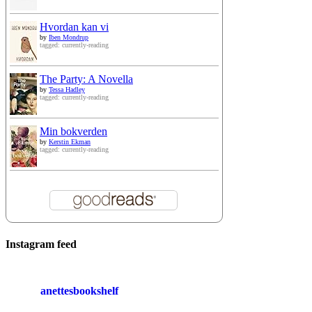
Hvordan kan vi
by
Iben Mondrup
tagged: currently-reading
The Party: A Novella
by
Tessa Hadley
tagged: currently-reading
Min bokverden
by
Kerstin Ekman
tagged: currently-reading
Instagram feed
anettesbookshelf