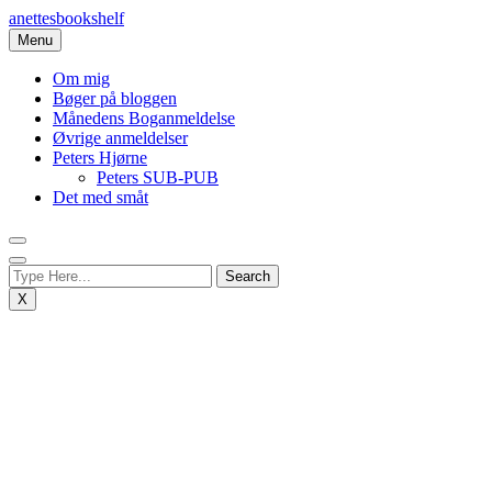
Skip
anettesbookshelf
to
Menu
content
Om mig
Bøger på bloggen
Månedens Boganmeldelse
Øvrige anmeldelser
Peters Hjørne
Peters SUB-PUB
Det med småt
X