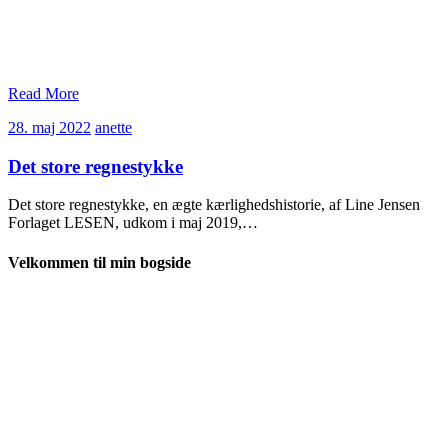
Read More
28.
anette
28. maj 2022
anette
maj
2022
Det store regnestykke
Det store regnestykke, en ægte kærlighedshistorie, af Line Jensen
Forlaget LESEN, udkom i maj 2019,…
Velkommen til min bogside