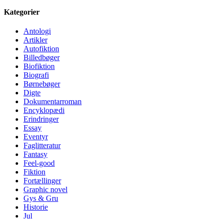
Kategorier
Antologi
Artikler
Autofiktion
Billedbøger
Biofiktion
Biografi
Børnebøger
Digte
Dokumentarroman
Encyklopædi
Erindringer
Essay
Eventyr
Faglitteratur
Fantasy
Feel-good
Fiktion
Fortællinger
Graphic novel
Gys & Gru
Historie
Jul