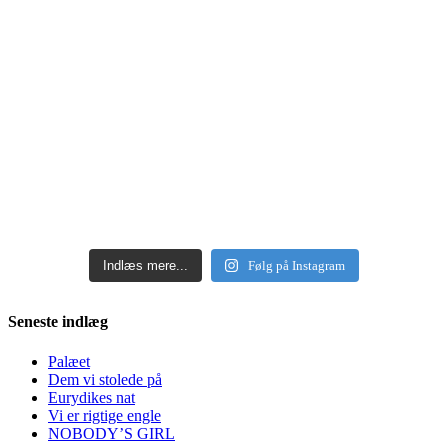
Indlæs mere...
Følg på Instagram
Seneste indlæg
Palæet
Dem vi stolede på
Eurydikes nat
Vi er rigtige engle
NOBODY’S GIRL