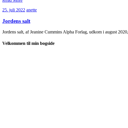
Read More
25.
anette
25. juli 2022
anette
juli
2022
Jordens salt
Jordens salt, af Jeanine Cummins Alpha Forlag, udkom i august 2020, 
Velkommen til min bogside