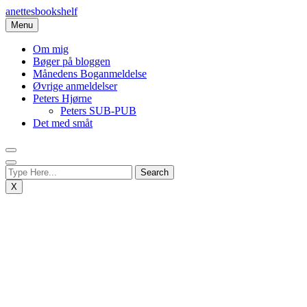
Skip
anettesbookshelf
to
Menu
content
Om mig
Bøger på bloggen
Månedens Boganmeldelse
Øvrige anmeldelser
Peters Hjørne
Peters SUB-PUB
Det med småt
X