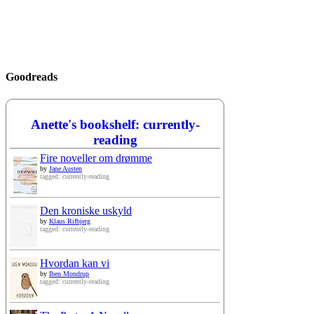
Goodreads
Anette's bookshelf: currently-
reading
Fire noveller om drømme
by
Jane Austen
tagged: currently-reading
Den kroniske uskyld
by
Klaus Rifbjerg
tagged: currently-reading
Hvordan kan vi
by
Iben Mondrup
tagged: currently-reading