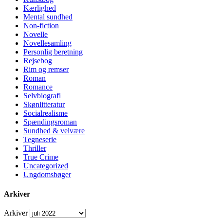
Kærlighed
Mental sundhed
Non-fiction
Novelle
Novellesamling
Personlig beretning
Rejsebog
Rim og remser
Roman
Romance
Selvbiografi
Skønlitteratur
Socialrealisme
Spændingsroman
Sundhed & velvære
Tegneserie
Thriller
True Crime
Uncategorized
Ungdomsbøger
Arkiver
Arkiver