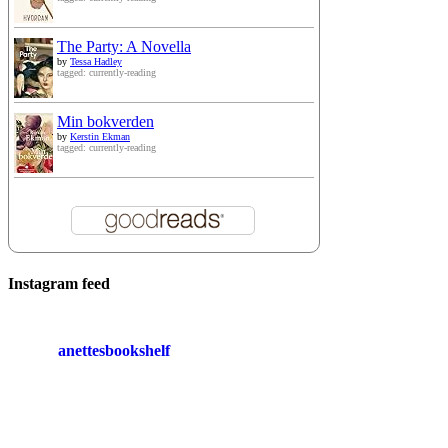
The Party: A Novella
by
Tessa Hadley
tagged: currently-reading
Min bokverden
by
Kerstin Ekman
tagged: currently-reading
Instagram feed
anettesbookshelf