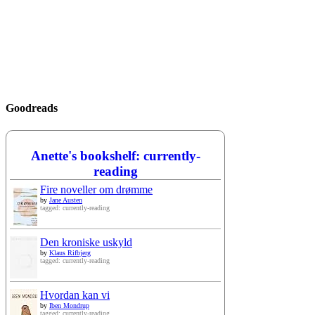
Goodreads
Anette's bookshelf: currently-
reading
Fire noveller om drømme
by
Jane Austen
tagged: currently-reading
Den kroniske uskyld
by
Klaus Rifbjerg
tagged: currently-reading
Hvordan kan vi
by
Iben Mondrup
tagged: currently-reading