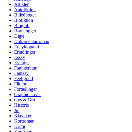
Artikler
Autofiktion
Billedbøger
Biofiktion
Biografi
Børnebøger
Digte
Dokumentarroman
Encyklopædi
Erindringer
Essay
Eventyr
Faglitteratur
Fantasy
Feel-good
Fiktion
Fortællinger
Graphic novel
Gys & Gru
Historie
Jul
Klassiker
Kortroman
Krimi
Kunstbog