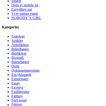
Palæet
Dem vi stolede på
Eurydikes nat
Vi er rigtige engle
NOBODY’S GIRL
Kategorier
Antologi
Artikler
Autofiktion
Billedbøger
Biofiktion
Biografi
Børnebøger
Digte
Dokumentarroman
Encyklopædi
Erindringer
Essay
Eventyr
Faglitteratur
Fantasy
Feel-good
Fiktion