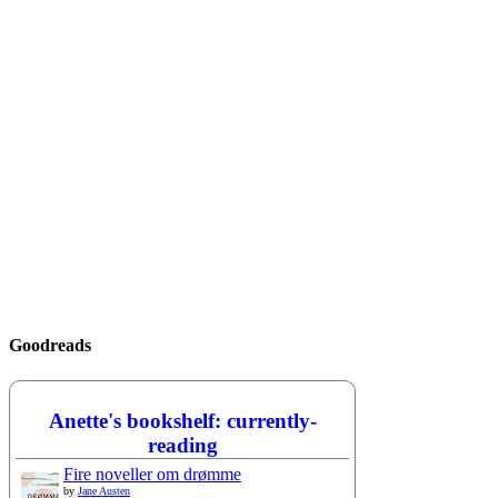
Goodreads
Anette's bookshelf: currently-
reading
Fire noveller om drømme
by
Jane Austen