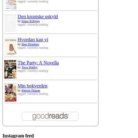
tagged: currently-reading
Den kroniske uskyld
by
Klaus Rifbjerg
tagged: currently-reading
Hvordan kan vi
by
Iben Mondrup
tagged: currently-reading
The Party: A Novella
by
Tessa Hadley
tagged: currently-reading
Min bokverden
by
Kerstin Ekman
tagged: currently-reading
Instagram feed