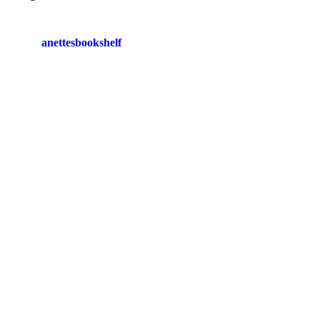
anettesbookshelf