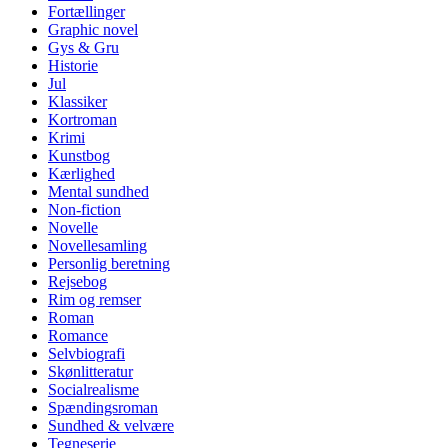
Fortællinger
Graphic novel
Gys & Gru
Historie
Jul
Klassiker
Kortroman
Krimi
Kunstbog
Kærlighed
Mental sundhed
Non-fiction
Novelle
Novellesamling
Personlig beretning
Rejsebog
Rim og remser
Roman
Romance
Selvbiografi
Skønlitteratur
Socialrealisme
Spændingsroman
Sundhed & velvære
Tegneserie