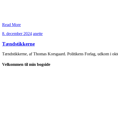
Read More
8.
anette
8. december 2024
anette
december
2024
Tændstikkerne
Tændstikkerne, af Thomas Korsgaard. Politikens Forlag, udkom i oktob
Velkommen til min bogside