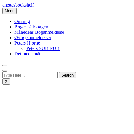
Skip
anettesbookshelf
to
Menu
content
Om mig
Bøger på bloggen
Månedens Boganmeldelse
Øvrige anmeldelser
Peters Hjørne
Peters SUB-PUB
Det med småt
X