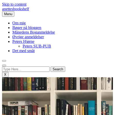
Skip to content
anettesbookshelf
Menu
Om mig
Bøger på bloggen
Månedens Boganmeldelse
Øvrige anmeldelser
Peters Hjørne
Peters SUB-PUB
Det med småt
X