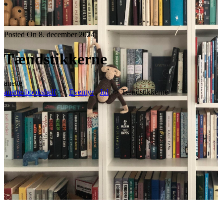
Posted On 8. december 2024
Tændstikkerne
anette
anettesbookshelf
>>
Eventyr
,
Jul
>> Tændstikkerne