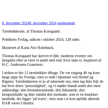
8. december 2024
8. december 2024
anette
anette
Tændstikkerne, af Thomas Korsgaard.
Politikens Forlag, udkom i oktober 2024, 128 sider.
Illustreret af Karla Nor Holmbäck.
Thomas Korsgaard har skrevet et lille, moderne eventyr om
længslen efter at være et andet sted end, hvor man er, inspireret af
H.C. Andersens Grantræet.
I æsken er der 12 tændstikker tilbage. De var engang 46 og kom
langt oppe fra Sverige, men er endt i hjemmet ved Herluf og
Rigmor. Tændstikkerne er jo af udseende ens, men tag ikke fejl; de
har hver deres ‘personlighed’, og vi møder blandt andet den mest
utålmodige, den fremadstormende, den firkantede, den
længselsfulde og ikke mindst den modsatte, som er en knækket
tændstik, der ligger ‘på tværs’, men som i et kort øjeblik allerede
HAR været Udenfor.