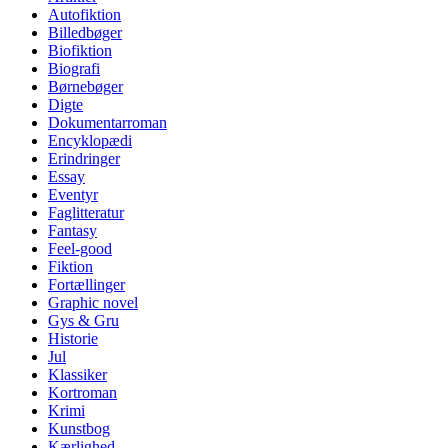
Autofiktion
Billedbøger
Biofiktion
Biografi
Børnebøger
Digte
Dokumentarroman
Encyklopædi
Erindringer
Essay
Eventyr
Faglitteratur
Fantasy
Feel-good
Fiktion
Fortællinger
Graphic novel
Gys & Gru
Historie
Jul
Klassiker
Kortroman
Krimi
Kunstbog
Kærlighed