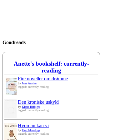
Goodreads
Anette's bookshelf: currently-
reading
Fire noveller om drømme
by
Jane Austen
tagged: currently-reading
Den kroniske uskyld
by
Klaus Rifbjerg
tagged: currently-reading
Hvordan kan vi
by
Iben Mondrup
tagged: currently-reading