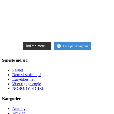
Indlæs mere...
Følg på Instagram
Seneste indlæg
Palæet
Dem vi stolede på
Eurydikes nat
Vi er rigtige engle
NOBODY’S GIRL
Kategorier
Antologi
Artikler