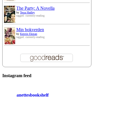
The Party: A Novella
by
Tessa Hadley
tagged: currently-reading
Min bokverden
by
Kerstin Ekman
tagged: currently-reading
Instagram feed
anettesbookshelf