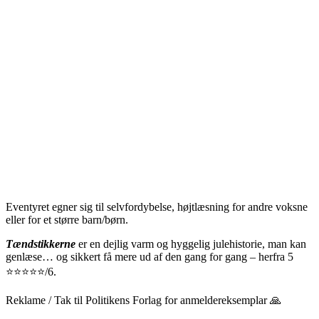
Eventyret egner sig til selvfordybelse, højtlæsning for andre voksne
eller for et større barn/børn.
Tændstikkerne
er en dejlig varm og hyggelig julehistorie, man kan
genlæse… og sikkert få mere ud af den gang for gang – herfra 5
⭐️⭐️⭐️⭐️⭐️/6.
Reklame / Tak til Politikens Forlag for anmeldereksemplar 🙏