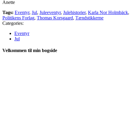
Anette
Tags:
Eventyr
,
Jul
,
Juleeventyr
,
Julehistorier
,
Karla Nor Holmbäck
,
Politikens Forlag
,
Thomas Korsgaard
,
Tændstikkerne
Categories:
Eventyr
Jul
Velkommen til min bogside