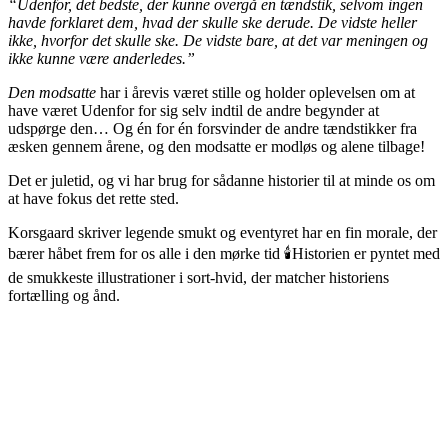
“Udenfor, det bedste, der kunne overgå en tændstik, selvom ingen
havde forklaret dem, hvad der skulle ske derude. De vidste heller
ikke, hvorfor det skulle ske. De vidste bare, at det var meningen og
ikke kunne være anderledes.”
Den modsatte
har i årevis været stille og holder oplevelsen om at
have været Udenfor for sig selv indtil de andre begynder at
udspørge den… Og én for én forsvinder de andre tændstikker fra
æsken gennem årene, og den modsatte er modløs og alene tilbage!
Det er juletid, og vi har brug for sådanne historier til at minde os om
at have fokus det rette sted.
Korsgaard skriver legende smukt og eventyret har en fin morale, der
bærer håbet frem for os alle i den mørke tid 🕯️Historien er pyntet med
de smukkeste illustrationer i sort-hvid, der matcher historiens
fortælling og ånd.