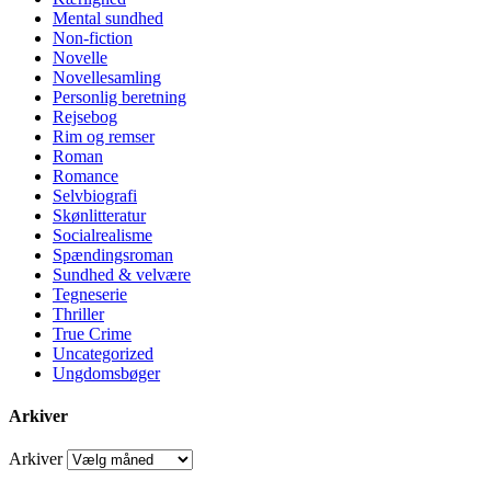
Mental sundhed
Non-fiction
Novelle
Novellesamling
Personlig beretning
Rejsebog
Rim og remser
Roman
Romance
Selvbiografi
Skønlitteratur
Socialrealisme
Spændingsroman
Sundhed & velvære
Tegneserie
Thriller
True Crime
Uncategorized
Ungdomsbøger
Arkiver
Arkiver