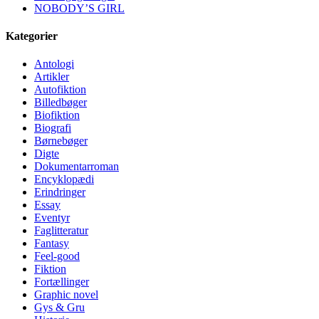
NOBODY’S GIRL
Kategorier
Antologi
Artikler
Autofiktion
Billedbøger
Biofiktion
Biografi
Børnebøger
Digte
Dokumentarroman
Encyklopædi
Erindringer
Essay
Eventyr
Faglitteratur
Fantasy
Feel-good
Fiktion
Fortællinger
Graphic novel
Gys & Gru