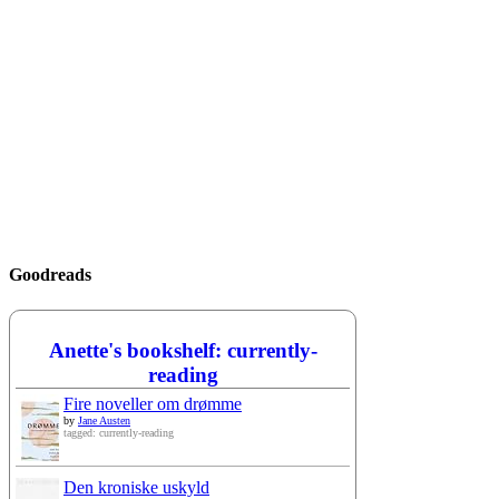
Goodreads
Anette's bookshelf: currently-
reading
Fire noveller om drømme
by
Jane Austen
tagged: currently-reading
Den kroniske uskyld