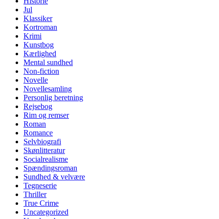
Historie
Jul
Klassiker
Kortroman
Krimi
Kunstbog
Kærlighed
Mental sundhed
Non-fiction
Novelle
Novellesamling
Personlig beretning
Rejsebog
Rim og remser
Roman
Romance
Selvbiografi
Skønlitteratur
Socialrealisme
Spændingsroman
Sundhed & velvære
Tegneserie
Thriller
True Crime
Uncategorized