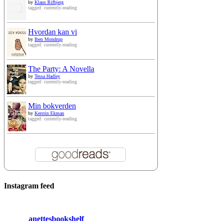
by
Klaus Rifbjerg
tagged: currently-reading
Hvordan kan vi
by
Iben Mondrup
tagged: currently-reading
The Party: A Novella
by
Tessa Hadley
tagged: currently-reading
Min bokverden
by
Kerstin Ekman
tagged: currently-reading
Instagram feed
anettesbookshelf