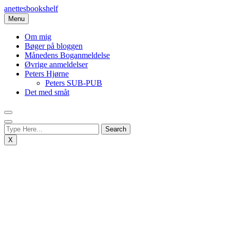
Skip
anettesbookshelf
to
Menu
content
Om mig
Bøger på bloggen
Månedens Boganmeldelse
Øvrige anmeldelser
Peters Hjørne
Peters SUB-PUB
Det med småt
X