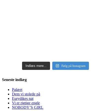
Indlæs mere...
Følg på Instagram
Seneste indlæg
Palæet
Dem vi stolede på
Eurydikes nat
Vi er rigtige engle
NOBODY’S GIRL