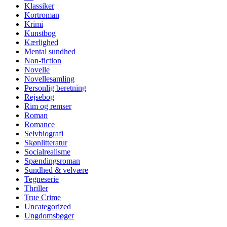
Klassiker
Kortroman
Krimi
Kunstbog
Kærlighed
Mental sundhed
Non-fiction
Novelle
Novellesamling
Personlig beretning
Rejsebog
Rim og remser
Roman
Romance
Selvbiografi
Skønlitteratur
Socialrealisme
Spændingsroman
Sundhed & velvære
Tegneserie
Thriller
True Crime
Uncategorized
Ungdomsbøger