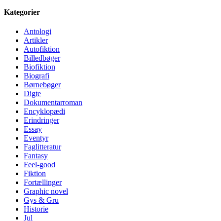
Kategorier
Antologi
Artikler
Autofiktion
Billedbøger
Biofiktion
Biografi
Børnebøger
Digte
Dokumentarroman
Encyklopædi
Erindringer
Essay
Eventyr
Faglitteratur
Fantasy
Feel-good
Fiktion
Fortællinger
Graphic novel
Gys & Gru
Historie
Jul