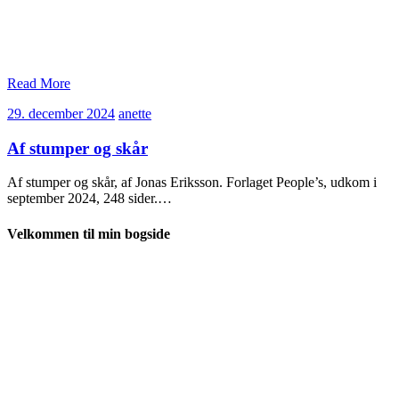
Read More
29.
anette
29. december 2024
anette
december
2024
Af stumper og skår
Af stumper og skår, af Jonas Eriksson. Forlaget People’s, udkom i
september 2024, 248 sider.…
Velkommen til min bogside