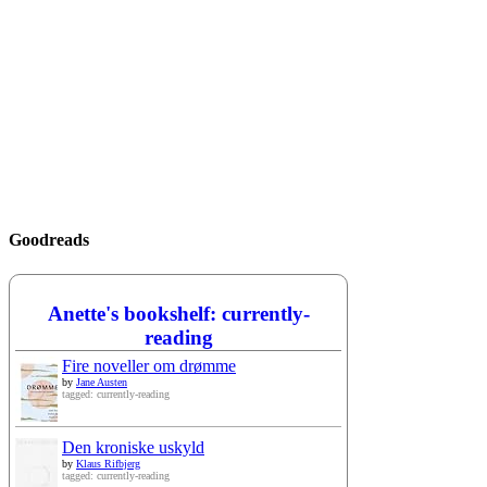
Goodreads
Anette's bookshelf: currently-
reading
Fire noveller om drømme
by
Jane Austen
tagged: currently-reading
Den kroniske uskyld
by
Klaus Rifbjerg
tagged: currently-reading