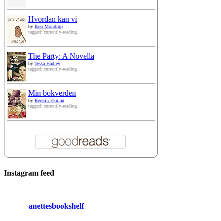
Hvordan kan vi
by
Iben Mondrup
tagged: currently-reading
The Party: A Novella
by
Tessa Hadley
tagged: currently-reading
Min bokverden
by
Kerstin Ekman
tagged: currently-reading
Instagram feed
anettesbookshelf