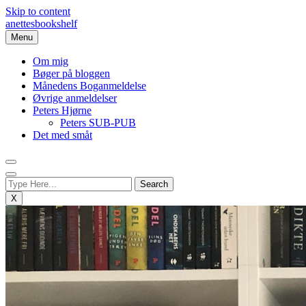
Skip to content
anettesbookshelf
Menu
Om mig
Bøger på bloggen
Månedens Boganmeldelse
Øvrige anmeldelser
Peters Hjørne
Peters SUB-PUB
Det med småt
X