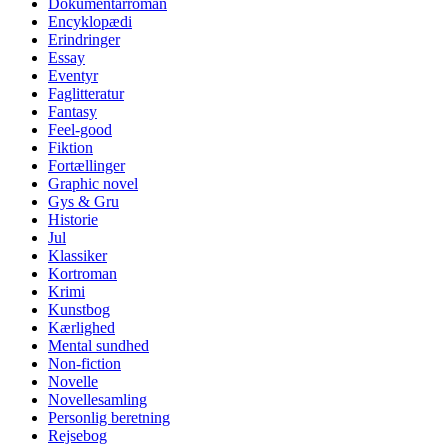
Dokumentarroman
Encyklopædi
Erindringer
Essay
Eventyr
Faglitteratur
Fantasy
Feel-good
Fiktion
Fortællinger
Graphic novel
Gys & Gru
Historie
Jul
Klassiker
Kortroman
Krimi
Kunstbog
Kærlighed
Mental sundhed
Non-fiction
Novelle
Novellesamling
Personlig beretning
Rejsebog