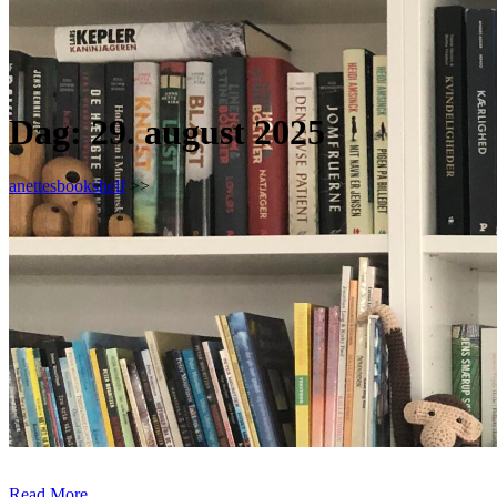
Dag:
29. august 2025
anettesbookshelf
>>
Read More