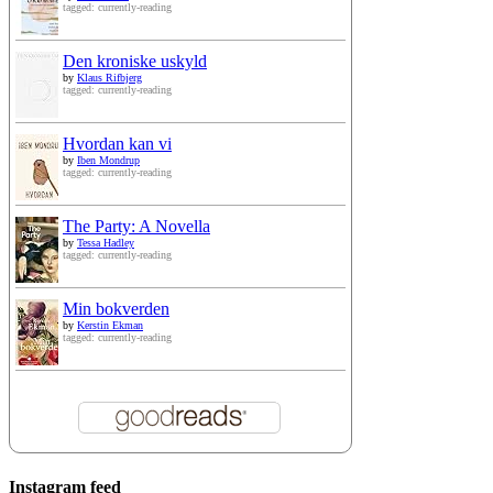
tagged: currently-reading
Den kroniske uskyld
by
Klaus Rifbjerg
tagged: currently-reading
Hvordan kan vi
by
Iben Mondrup
tagged: currently-reading
The Party: A Novella
by
Tessa Hadley
tagged: currently-reading
Min bokverden
by
Kerstin Ekman
tagged: currently-reading
Instagram feed