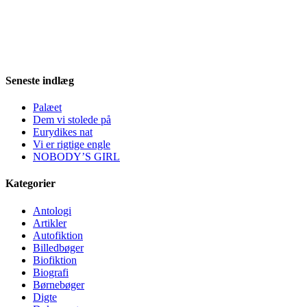
Seneste indlæg
Palæet
Dem vi stolede på
Eurydikes nat
Vi er rigtige engle
NOBODY’S GIRL
Kategorier
Antologi
Artikler
Autofiktion
Billedbøger
Biofiktion
Biografi
Børnebøger
Digte