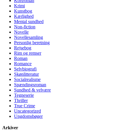
Kortroman
Krimi
Kunstbog
Kærlighed
Mental sundhed
Non-fiction
Novelle
Novellesamling
Personlig beretning
Rejsebog
Rim og remser
Roman
Romance
Selvbiografi
Skønlitteratur
Socialrealisme
Spændingsroman
Sundhed & velvære
Tegneserie
Thriller
True Crime
Uncategorized
Ungdomsbøger
Arkiver