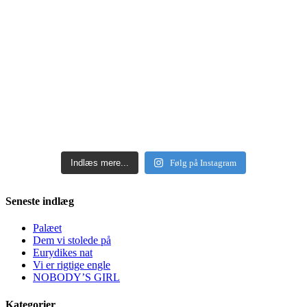
Indlæs mere...
Følg på Instagram
Seneste indlæg
Palæet
Dem vi stolede på
Eurydikes nat
Vi er rigtige engle
NOBODY’S GIRL
Kategorier