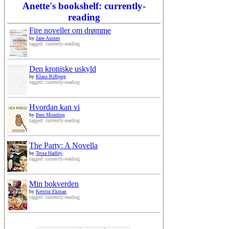
Anette's bookshelf: currently-
reading
Fire noveller om drømme
by
Jane Austen
tagged: currently-reading
Den kroniske uskyld
by
Klaus Rifbjerg
tagged: currently-reading
Hvordan kan vi
by
Iben Mondrup
tagged: currently-reading
The Party: A Novella
by
Tessa Hadley
tagged: currently-reading
Min bokverden
by
Kerstin Ekman
tagged: currently-reading