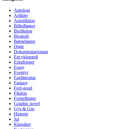
Antologi
Artikler
Autofiktion
Billedbøger
Biofiktion
Biografi
Børnebøger
Digte
Dokumentarroman
Encyklopædi
Erindringer
Essay
Eventyr
Faglitteratur
Fantasy
Feel-good
Fiktion
Fortællinger
Graphic novel
Gys & Gru
Historie
Jul
Klassiker