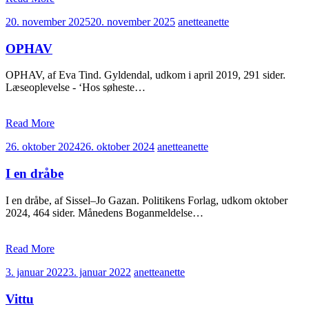
20. november 2025
20. november 2025
anette
anette
OPHAV
OPHAV, af Eva Tind. Gyldendal, udkom i april 2019, 291 sider.
Læseoplevelse - ‘Hos søheste…
Read More
26. oktober 2024
26. oktober 2024
anette
anette
I en dråbe
I en dråbe, af Sissel–Jo Gazan. Politikens Forlag, udkom oktober
2024, 464 sider. Månedens Boganmeldelse…
Read More
3. januar 2022
3. januar 2022
anette
anette
Vittu