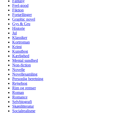
Fantasy
Feel-good
Fiktion
Fortællinger
Graphic novel
Gys & Gru
Historie
Jul
Klassiker
Kortroman
Krimi
Kunstbog
Kærlighed
Mental sundhed
Non-fiction
Novelle
Novellesamling
Personlig beretning
Rejsebog
Rim og remser
Roman
Romance
Selvbiografi
Skønlitteratur
Socialrealisme