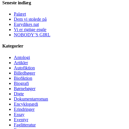
Seneste indlæg
Palæet
Dem vi stolede på
Eurydikes nat
Vi er rigtige engle
NOBODY’S GIRL
Kategorier
Antologi
Artikler
Autofiktion
Billedbøger
Biofiktion
Biografi
Børnebøger
Digte
Dokumentarroman
Encyklopædi
Erindringer
Essay
Eventyr
Faglitteratur