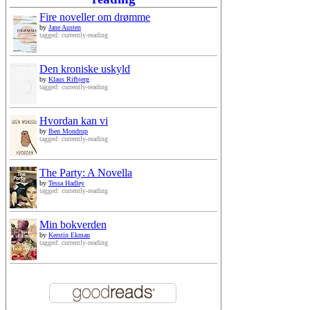
Fire noveller om drømme
by
Jane Austen
tagged: currently-reading
Den kroniske uskyld
by
Klaus Rifbjerg
tagged: currently-reading
Hvordan kan vi
by
Iben Mondrup
tagged: currently-reading
The Party: A Novella
by
Tessa Hadley
tagged: currently-reading
Min bokverden
by
Kerstin Ekman
tagged: currently-reading