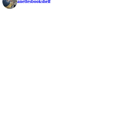
anettesbookshelf