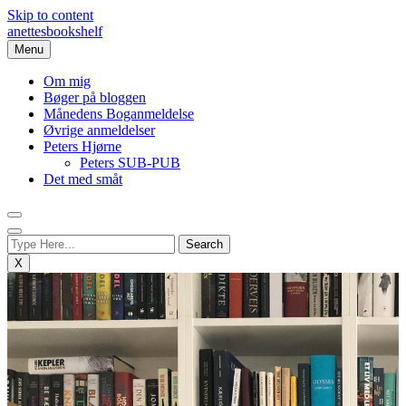
Skip to content
anettesbookshelf
Menu
Om mig
Bøger på bloggen
Månedens Boganmeldelse
Øvrige anmeldelser
Peters Hjørne
Peters SUB-PUB
Det med småt
X