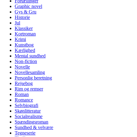
Fortællinger
Graphic novel
Gys & Gru
Historie
Jul
Klassiker
Kortroman
Krimi
Kunstbog
Kærlighed
Mental sundhed
Non-fiction
Novelle
Novellesamling
Personlig beretning
Rejsebog
Rim og remser
Roman
Romance
Selvbiografi
Skønlitteratur
Socialrealisme
Spændingsroman
Sundhed & velvære
Tegneserie