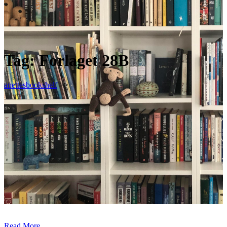
Tag:
Forlaget 28B
anettesbookshelf
>>
Read More