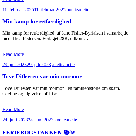
11. februar 2025
11. februar 2025
anette
anette
Min kamp for retfærdighed
Min kamp for retfærdighed, af Jane Fisher-Byrialsen i samarbejde
med Thea Pedersen. Forlaget 28B, udkom…
Read More
29. juli 2023
29. juli 2023
anette
anette
Tove Ditlevsen var min mormor
Tove Ditlevsen var min mormor - en familiehistorie om skam,
skæbne og tilgivelse, af Lise…
Read More
24. juni 2023
24. juni 2023
anette
anette
FERIEBOGSTAKKEN 📚🌞