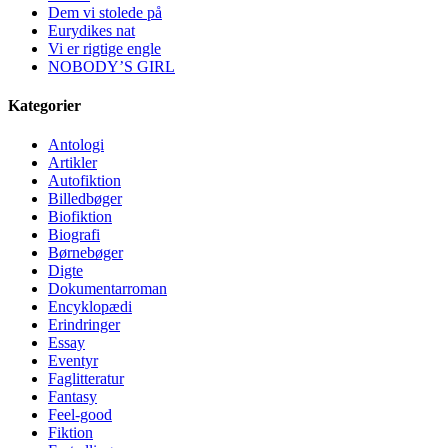
Dem vi stolede på
Eurydikes nat
Vi er rigtige engle
NOBODY’S GIRL
Kategorier
Antologi
Artikler
Autofiktion
Billedbøger
Biofiktion
Biografi
Børnebøger
Digte
Dokumentarroman
Encyklopædi
Erindringer
Essay
Eventyr
Faglitteratur
Fantasy
Feel-good
Fiktion