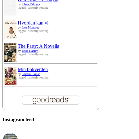
by
Klaus Rifbjerg
tagged: currently-reading
Hvordan kan vi
by
Iben Mondrup
tagged: currently-reading
The Party: A Novella
by
Tessa Hadley
tagged: currently-reading
Min bokverden
by
Kerstin Ekman
tagged: currently-reading
Instagram feed