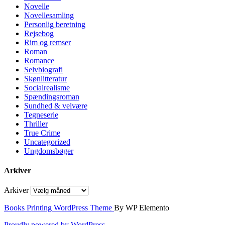
Novelle
Novellesamling
Personlig beretning
Rejsebog
Rim og remser
Roman
Romance
Selvbiografi
Skønlitteratur
Socialrealisme
Spændingsroman
Sundhed & velvære
Tegneserie
Thriller
True Crime
Uncategorized
Ungdomsbøger
Arkiver
Arkiver
Books Printing WordPress Theme
By WP Elemento
Proudly powered by WordPress