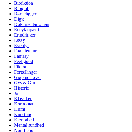
Biofiktion
Biografi
Børnebøger
Digte
Dokumentarroman
Encyklopædi
Erindringer
Essay
Eventyr
Faglitteratur
Fantasy
Feel-good
Fiktion
Fortællinger
Graphic novel
Gys & Gru
Historie
Jul
Klassiker
Kortroman
Krimi
Kunstbog
Kærlighed
Mental sundhed
Non-fiction