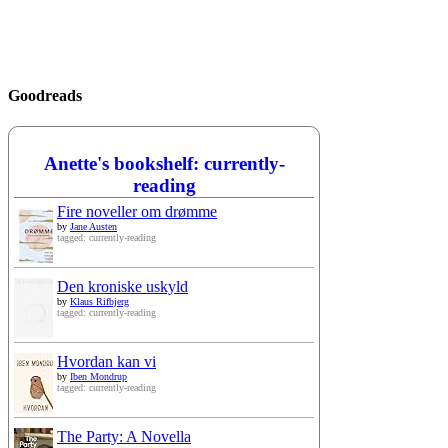
Goodreads
Anette's bookshelf: currently-
reading
Fire noveller om drømme
by
Jane Austen
tagged: currently-reading
Den kroniske uskyld
by
Klaus Rifbjerg
tagged: currently-reading
Hvordan kan vi
by
Iben Mondrup
tagged: currently-reading
The Party: A Novella