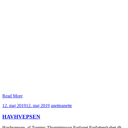
Read More
12. maj 2019
12. maj 2019
anette
anette
HAVHVEPSEN
Havhvepsen, af Tommy Thorsteinsson Forlaget Forfatterskabet.dk,