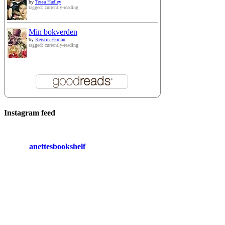
by
Tessa Hadley
tagged: currently-reading
Min bokverden
by
Kerstin Ekman
tagged: currently-reading
Instagram feed
anettesbookshelf