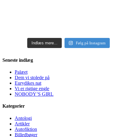
Indlæs mere...
Følg på Instagram
Seneste indlæg
Palæet
Dem vi stolede på
Eurydikes nat
Vi er rigtige engle
NOBODY’S GIRL
Kategorier
Antologi
Artikler
Autofiktion
Billedbøger