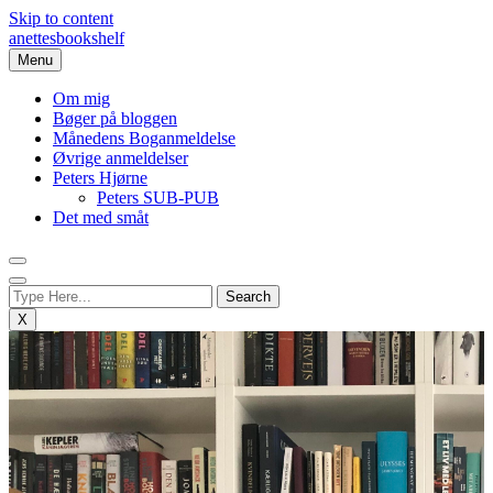
Skip to content
anettesbookshelf
Menu
Om mig
Bøger på bloggen
Månedens Boganmeldelse
Øvrige anmeldelser
Peters Hjørne
Peters SUB-PUB
Det med småt
X