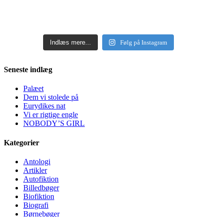
Indlæs mere...
Følg på Instagram
Seneste indlæg
Palæet
Dem vi stolede på
Eurydikes nat
Vi er rigtige engle
NOBODY’S GIRL
Kategorier
Antologi
Artikler
Autofiktion
Billedbøger
Biofiktion
Biografi
Børnebøger