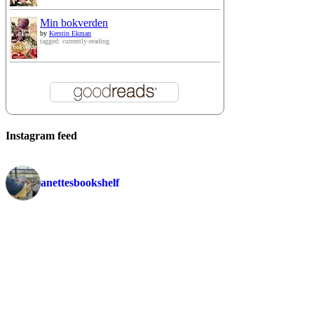
Min bokverden
by
Kerstin Ekman
tagged: currently-reading
Instagram feed
anettesbookshelf