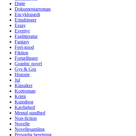
Digte
Dokumentarroman
Encyklopædi
Erindringer
Essay
Eventyr
Faglitteratur
Fantasy
Feel-good
Fiktion
Fortællinger
Graphic novel
Gys & Gru
Historie
Jul
Klassiker
Kortroman
Krimi
Kunstbog
Kærlighed
Mental sundhed
Non-fiction
Novelle
Novellesamling
Personlig beretning