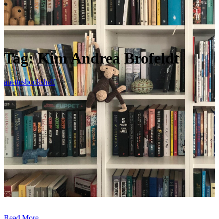
Tag:
Kim Andrea Brofeldt
anettesbookshelf
>>
Read More