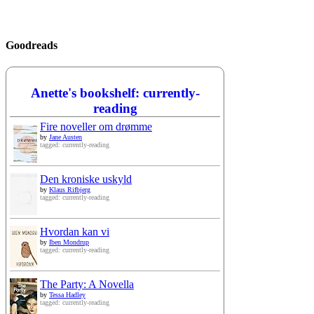
Goodreads
Anette's bookshelf: currently-
reading
Fire noveller om drømme
by
Jane Austen
tagged: currently-reading
Den kroniske uskyld
by
Klaus Rifbjerg
tagged: currently-reading
Hvordan kan vi
by
Iben Mondrup
tagged: currently-reading
The Party: A Novella
by
Tessa Hadley
tagged: currently-reading