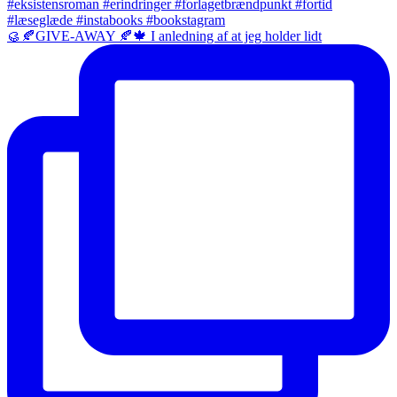
🥮🍂GIVE-AWAY 🍂🍁 I anledning af at jeg holder lidt