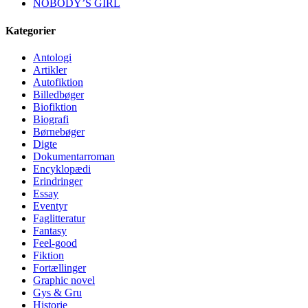
NOBODY’S GIRL
Kategorier
Antologi
Artikler
Autofiktion
Billedbøger
Biofiktion
Biografi
Børnebøger
Digte
Dokumentarroman
Encyklopædi
Erindringer
Essay
Eventyr
Faglitteratur
Fantasy
Feel-good
Fiktion
Fortællinger
Graphic novel
Gys & Gru
Historie