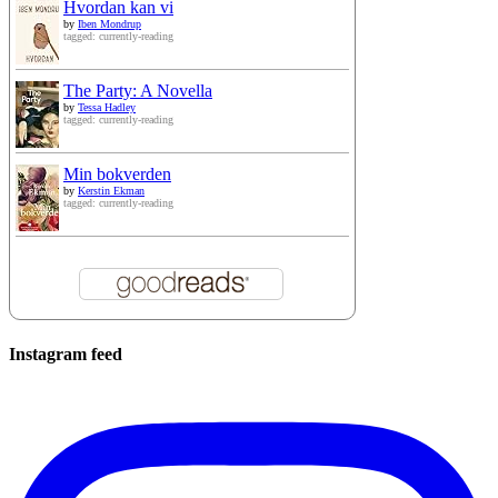
Hvordan kan vi
by
Iben Mondrup
tagged: currently-reading
The Party: A Novella
by
Tessa Hadley
tagged: currently-reading
Min bokverden
by
Kerstin Ekman
tagged: currently-reading
Instagram feed