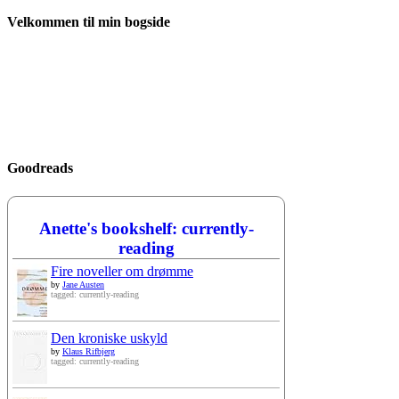
Velkommen til min bogside
Goodreads
Anette's bookshelf: currently-
reading
Fire noveller om drømme
by
Jane Austen
tagged: currently-reading
Den kroniske uskyld
by
Klaus Rifbjerg
tagged: currently-reading