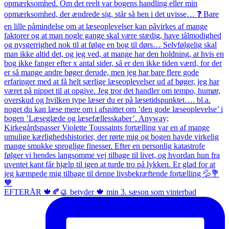
EFTERÅR 🍁🍂🥮 betyder 🍁 min 3. sæson som vinterbad