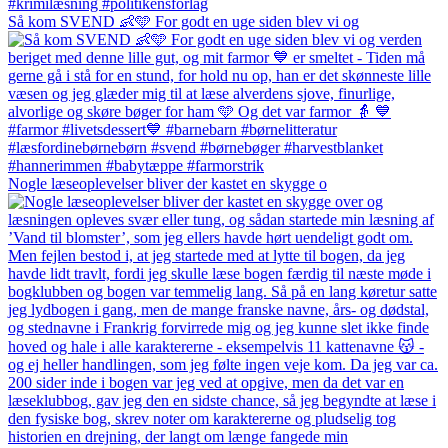
Så kom SVEND 👶🩵 For godt en uge siden blev vi og
Nogle læseoplevelser bliver der kastet en skygge o