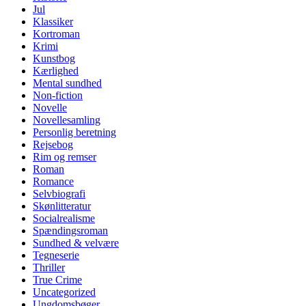
Jul
Klassiker
Kortroman
Krimi
Kunstbog
Kærlighed
Mental sundhed
Non-fiction
Novelle
Novellesamling
Personlig beretning
Rejsebog
Rim og remser
Roman
Romance
Selvbiografi
Skønlitteratur
Socialrealisme
Spændingsroman
Sundhed & velvære
Tegneserie
Thriller
True Crime
Uncategorized
Ungdomsbøger