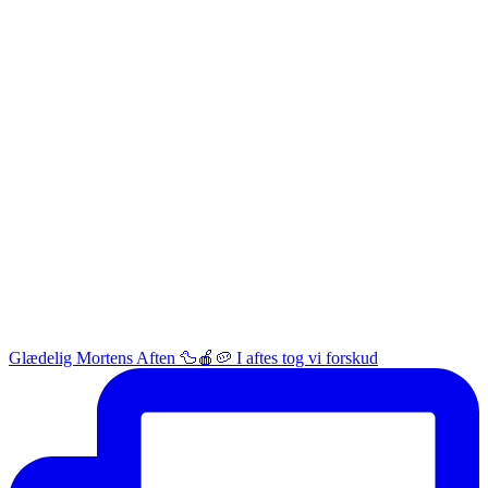
Glædelig Mortens Aften 🦆🍎🥔 I aftes tog vi forskud