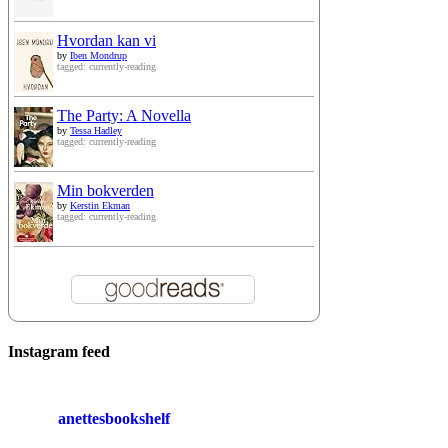
Hvordan kan vi
by
Iben Mondrup
tagged: currently-reading
The Party: A Novella
by
Tessa Hadley
tagged: currently-reading
Min bokverden
by
Kerstin Ekman
tagged: currently-reading
Instagram feed
anettesbookshelf