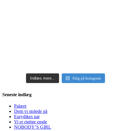
Indlæs mere...
Følg på Instagram
Seneste indlæg
Palæet
Dem vi stolede på
Eurydikes nat
Vi er rigtige engle
NOBODY’S GIRL