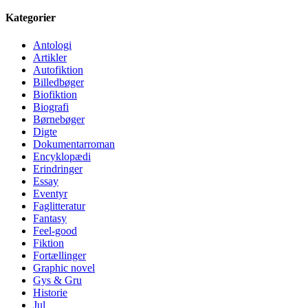
Kategorier
Antologi
Artikler
Autofiktion
Billedbøger
Biofiktion
Biografi
Børnebøger
Digte
Dokumentarroman
Encyklopædi
Erindringer
Essay
Eventyr
Faglitteratur
Fantasy
Feel-good
Fiktion
Fortællinger
Graphic novel
Gys & Gru
Historie
Jul