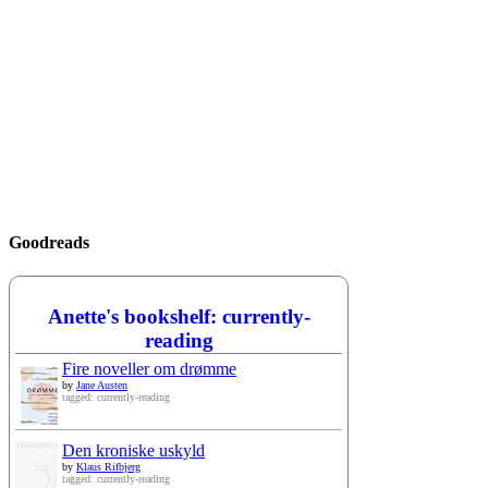
Goodreads
Anette's bookshelf: currently-
reading
Fire noveller om drømme
by
Jane Austen
tagged: currently-reading
Den kroniske uskyld
by
Klaus Rifbjerg
tagged: currently-reading