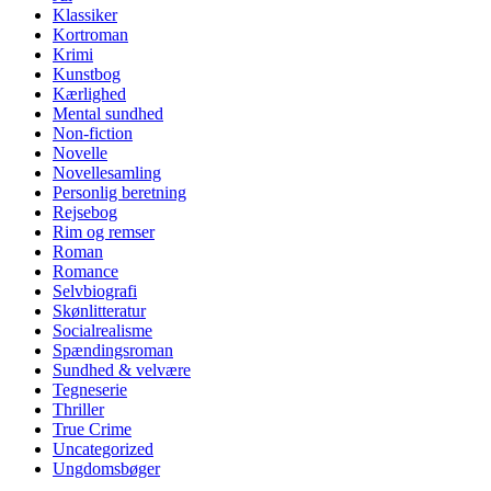
Klassiker
Kortroman
Krimi
Kunstbog
Kærlighed
Mental sundhed
Non-fiction
Novelle
Novellesamling
Personlig beretning
Rejsebog
Rim og remser
Roman
Romance
Selvbiografi
Skønlitteratur
Socialrealisme
Spændingsroman
Sundhed & velvære
Tegneserie
Thriller
True Crime
Uncategorized
Ungdomsbøger