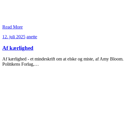
Read More
12.
anette
12. juli 2025
anette
juli
2025
Af kærlighed
Af kærlighed - et mindeskrift om at elske og miste, af Amy Bloom.
Politikens Forlag,…