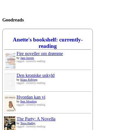
Goodreads
Anette's bookshelf: currently-
reading
Fire noveller om drømme
by
Jane Austen
tagged: currently-reading
Den kroniske uskyld
by
Klaus Rifbjerg
tagged: currently-reading
Hvordan kan vi
by
Iben Mondrup
tagged: currently-reading
The Party: A Novella
by
Tessa Hadley
tagged: currently-reading