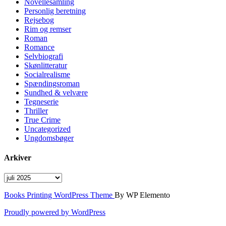
Novellesamling
Personlig beretning
Rejsebog
Rim og remser
Roman
Romance
Selvbiografi
Skønlitteratur
Socialrealisme
Spændingsroman
Sundhed & velvære
Tegneserie
Thriller
True Crime
Uncategorized
Ungdomsbøger
Arkiver
Arkiver
Books Printing WordPress Theme
By WP Elemento
Proudly powered by WordPress