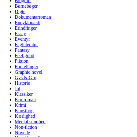
Biografi
Børnebøger
Digte
Dokumentarroman
Encyklopædi
Erindringer
Essay
Eventyr
Faglitteratur
Fantasy
Feel-good
Fiktion
Fortællinger
Graphic novel
Gys & Gru
Historie
Jul
Klassiker
Kortroman
Krimi
Kunstbog
Kærlighed
Mental sundhed
Non-fiction
Novelle