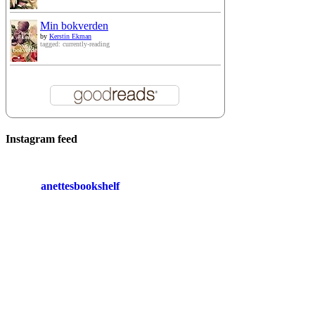
Min bokverden
by
Kerstin Ekman
tagged: currently-reading
Instagram feed
anettesbookshelf