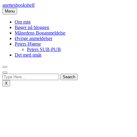
Skip
anettesbookshelf
to
Menu
content
Om mig
Bøger på bloggen
Månedens Boganmeldelse
Øvrige anmeldelser
Peters Hjørne
Peters SUB-PUB
Det med småt
X