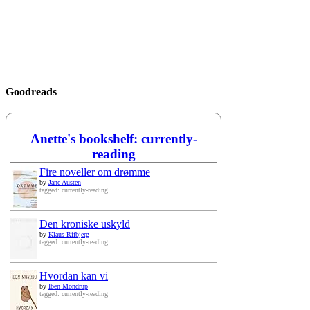
Goodreads
Anette's bookshelf: currently-
reading
Fire noveller om drømme
by
Jane Austen
tagged: currently-reading
Den kroniske uskyld
by
Klaus Rifbjerg
tagged: currently-reading
Hvordan kan vi
by
Iben Mondrup
tagged: currently-reading