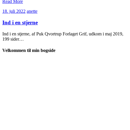
Read More
18.
anette
18. juli 2022
anette
juli
2022
Ind i en stjerne
Ind i en stjerne, af Puk Qvortrup Forlaget Grif, udkom i maj 2019,
199 sider…
Velkommen til min bogside