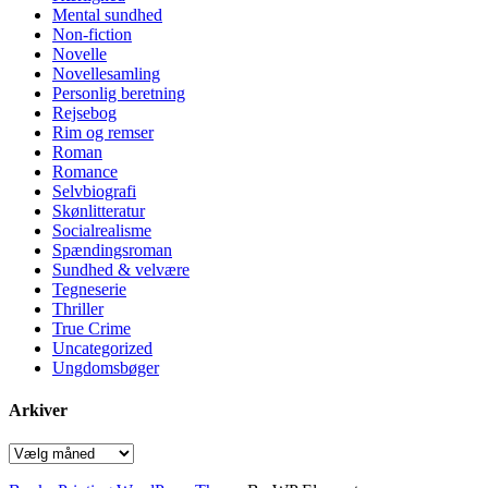
Mental sundhed
Non-fiction
Novelle
Novellesamling
Personlig beretning
Rejsebog
Rim og remser
Roman
Romance
Selvbiografi
Skønlitteratur
Socialrealisme
Spændingsroman
Sundhed & velvære
Tegneserie
Thriller
True Crime
Uncategorized
Ungdomsbøger
Arkiver
Arkiver