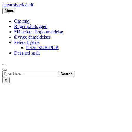
Skip
anettesbookshelf
to
Menu
content
Om mig
Bøger på bloggen
Månedens Boganmeldelse
Øvrige anmeldelser
Peters Hjørne
Peters SUB-PUB
Det med småt
X