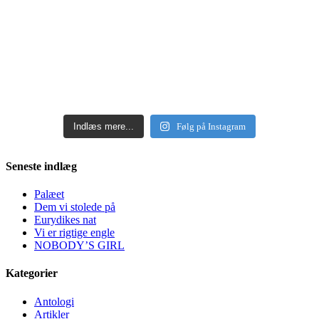
Indlæs mere...
Følg på Instagram
Seneste indlæg
Palæet
Dem vi stolede på
Eurydikes nat
Vi er rigtige engle
NOBODY’S GIRL
Kategorier
Antologi
Artikler