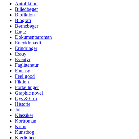
Autofiktion
Billedbøger
Biofiktion
Biografi
Børnebøger
Digte
Dokumentarroman
Encyklopædi
Erindringer
Essay
Eventyr
Faglitteratur
Fantasy
Feel-good
Fiktion
Fortællinger
Graphic novel
Gys & Gru
Historie
Jul
Klassiker
Kortroman
Krimi
Kunstbog
Kærlighed