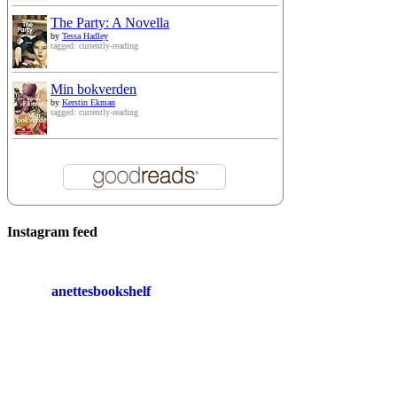
The Party: A Novella
by
Tessa Hadley
tagged: currently-reading
Min bokverden
by
Kerstin Ekman
tagged: currently-reading
Instagram feed
anettesbookshelf