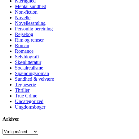
Kærlighed
Mental sundhed
Non-fiction
Novelle
Novellesamling
Personlig beretning
Rejsebog
Rim og remser
Roman
Romance
Selvbiografi
Skønlitteratur
Socialrealisme
Spændingsroman
Sundhed & velvære
Tegneserie
Thriller
True Crime
Uncategorized
Ungdomsbøger
Arkiver
Arkiver