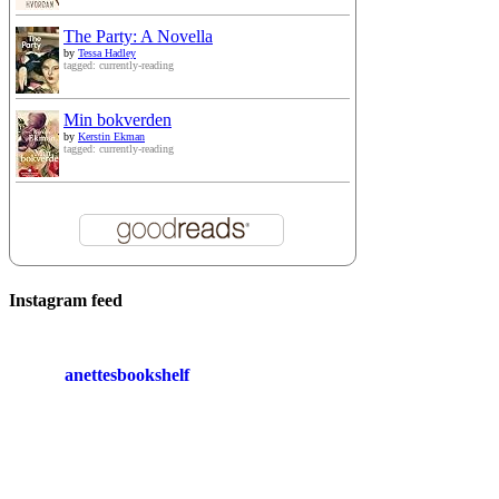
The Party: A Novella
by
Tessa Hadley
tagged: currently-reading
Min bokverden
by
Kerstin Ekman
tagged: currently-reading
Instagram feed
anettesbookshelf