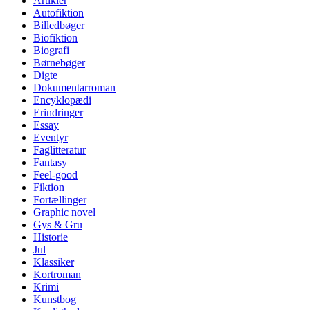
Artikler
Autofiktion
Billedbøger
Biofiktion
Biografi
Børnebøger
Digte
Dokumentarroman
Encyklopædi
Erindringer
Essay
Eventyr
Faglitteratur
Fantasy
Feel-good
Fiktion
Fortællinger
Graphic novel
Gys & Gru
Historie
Jul
Klassiker
Kortroman
Krimi
Kunstbog