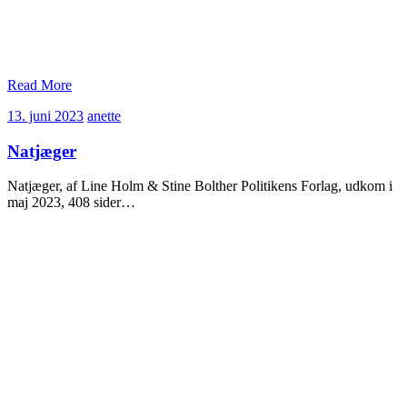
Read More
13.
anette
13. juni 2023
anette
juni
2023
Natjæger
Natjæger, af Line Holm & Stine Bolther Politikens Forlag, udkom i
maj 2023, 408 sider…