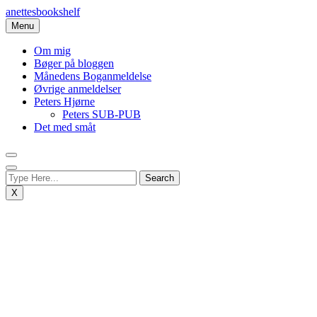
Skip
anettesbookshelf
to
Menu
content
Om mig
Bøger på bloggen
Månedens Boganmeldelse
Øvrige anmeldelser
Peters Hjørne
Peters SUB-PUB
Det med småt
X