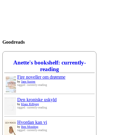
Goodreads
Anette's bookshelf: currently-
reading
Fire noveller om drømme
by
Jane Austen
tagged: currently-reading
Den kroniske uskyld
by
Klaus Rifbjerg
tagged: currently-reading
Hvordan kan vi
by
Iben Mondrup
tagged: currently-reading