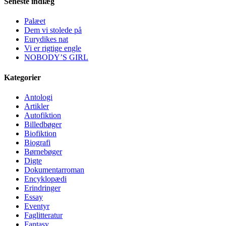
Seneste indlæg
Palæet
Dem vi stolede på
Eurydikes nat
Vi er rigtige engle
NOBODY’S GIRL
Kategorier
Antologi
Artikler
Autofiktion
Billedbøger
Biofiktion
Biografi
Børnebøger
Digte
Dokumentarroman
Encyklopædi
Erindringer
Essay
Eventyr
Faglitteratur
Fantasy