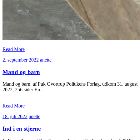
Read More
2.
anette
2. september 2022
anette
september
2022
Mand og barn
Mand og barn, af Puk Qvortrup Politikens Forlag, udkom 31. august
2022, 256 sider En…
Read More
18.
anette
18. juli 2022
anette
juli
2022
Ind i en stjerne