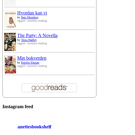
Hvordan kan vi
by
Iben Mondrup
tagged: currently-reading
The Party: A Novella
by
Tessa Hadley
tagged: currently-reading
Min bokverden
by
Kerstin Ekman
tagged: currently-reading
Instagram feed
anettesbookshelf