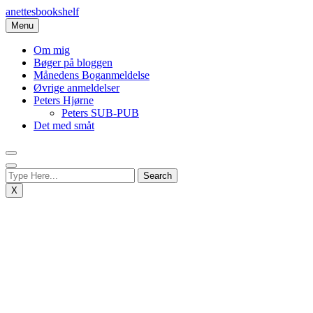
Skip
anettesbookshelf
to
Menu
content
Om mig
Bøger på bloggen
Månedens Boganmeldelse
Øvrige anmeldelser
Peters Hjørne
Peters SUB-PUB
Det med småt
X