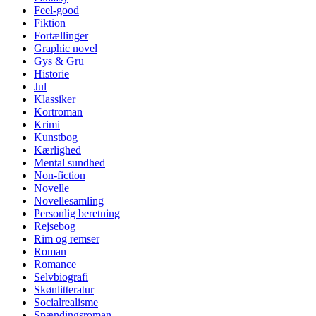
Feel-good
Fiktion
Fortællinger
Graphic novel
Gys & Gru
Historie
Jul
Klassiker
Kortroman
Krimi
Kunstbog
Kærlighed
Mental sundhed
Non-fiction
Novelle
Novellesamling
Personlig beretning
Rejsebog
Rim og remser
Roman
Romance
Selvbiografi
Skønlitteratur
Socialrealisme
Spændingsroman