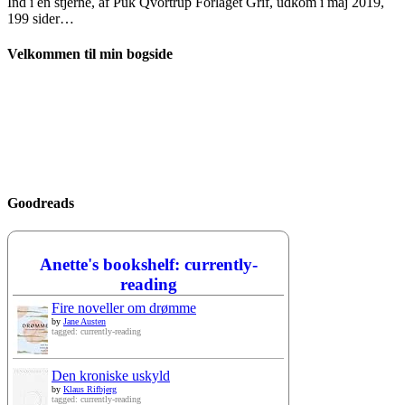
Ind i en stjerne, af Puk Qvortrup Forlaget Grif, udkom i maj 2019,
199 sider…
Velkommen til min bogside
Goodreads
Anette's bookshelf: currently-
reading
Fire noveller om drømme
by
Jane Austen
tagged: currently-reading
Den kroniske uskyld
by
Klaus Rifbjerg
tagged: currently-reading