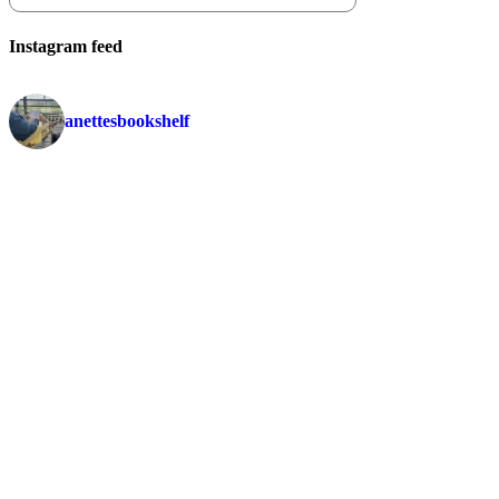
Instagram feed
anettesbookshelf