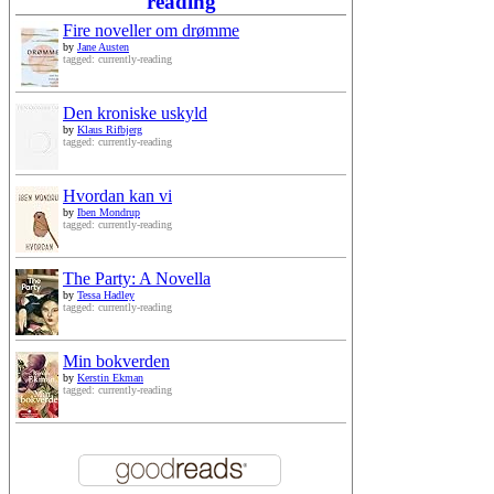
reading
Fire noveller om drømme
by
Jane Austen
tagged: currently-reading
Den kroniske uskyld
by
Klaus Rifbjerg
tagged: currently-reading
Hvordan kan vi
by
Iben Mondrup
tagged: currently-reading
The Party: A Novella
by
Tessa Hadley
tagged: currently-reading
Min bokverden
by
Kerstin Ekman
tagged: currently-reading