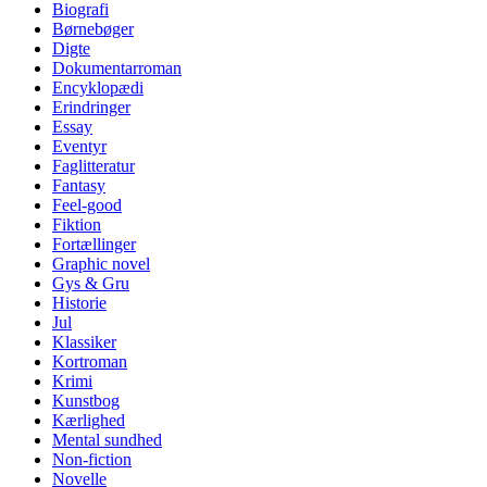
Biografi
Børnebøger
Digte
Dokumentarroman
Encyklopædi
Erindringer
Essay
Eventyr
Faglitteratur
Fantasy
Feel-good
Fiktion
Fortællinger
Graphic novel
Gys & Gru
Historie
Jul
Klassiker
Kortroman
Krimi
Kunstbog
Kærlighed
Mental sundhed
Non-fiction
Novelle