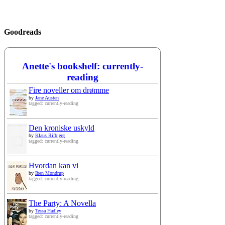
Goodreads
Anette's bookshelf: currently-
reading
Fire noveller om drømme
by
Jane Austen
tagged: currently-reading
Den kroniske uskyld
by
Klaus Rifbjerg
tagged: currently-reading
Hvordan kan vi
by
Iben Mondrup
tagged: currently-reading
The Party: A Novella
by
Tessa Hadley
tagged: currently-reading