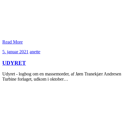
Read More
5.
anette
5. januar 2021
anette
januar
2021
UDYRET
Udyret - logbog om en massemorder, af Jørn Tranekjær Andresen
Turbine forlaget, udkom i oktober…