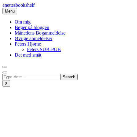
Skip
anettesbookshelf
to
Menu
content
Om mig
Bøger på bloggen
Månedens Boganmeldelse
Øvrige anmeldelser
Peters Hjørne
Peters SUB-PUB
Det med småt
X