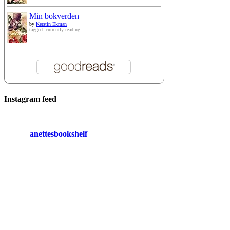
Min bokverden
by
Kerstin Ekman
tagged: currently-reading
Instagram feed
anettesbookshelf